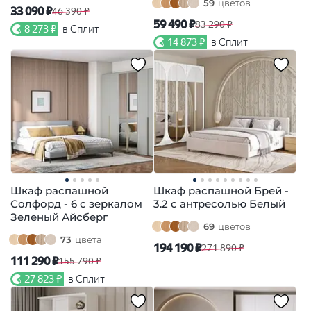
59
цветов
33 090 ₽
46 390 ₽
59 490 ₽
83 290 ₽
8 273 ₽
в Сплит
14 873 ₽
в Сплит
Шкаф распашной
Шкаф распашной Брей -
Солфорд - 6 с зеркалом
3.2 с антресолью Белый
Зеленый Айсберг
69
цветов
73
цвета
194 190 ₽
271 890 ₽
111 290 ₽
155 790 ₽
27 823 ₽
в Сплит