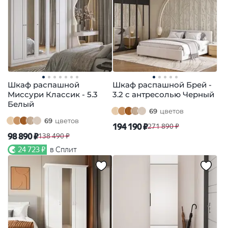
Шкаф распашной
Шкаф распашной Брей -
Миссури Классик - 5.3
3.2 с антресолью Черный
Белый
69
цветов
69
цветов
194 190 ₽
271 890 ₽
98 890 ₽
138 490 ₽
24 723 ₽
в Сплит