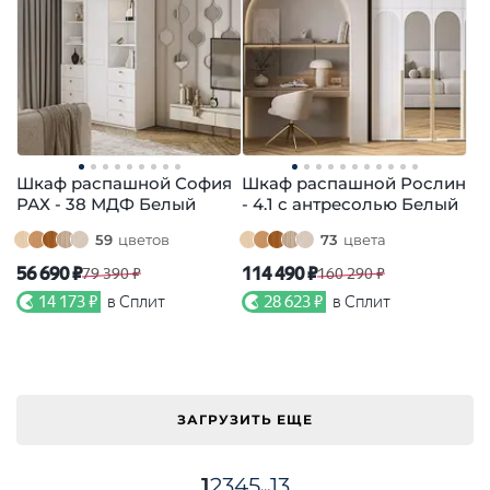
Шкаф распашной София
Шкаф распашной Рослин
РАХ - 38 МДФ Белый
- 4.1 с антресолью Белый
59
цветов
73
цвета
56 690 ₽
114 490 ₽
79 390 ₽
160 290 ₽
14 173 ₽
в Сплит
28 623 ₽
в Сплит
ЗАГРУЗИТЬ ЕЩЕ
1
2
3
4
5
13
...