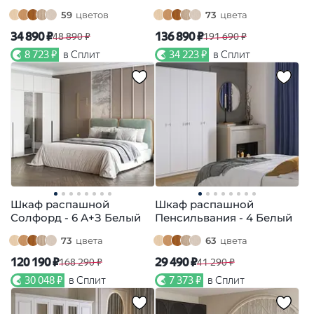
59
цветов
73
цвета
34 890 ₽
136 890 ₽
48 890 ₽
191 690 ₽
8 723 ₽
в Сплит
34 223 ₽
в Сплит
Шкаф распашной
Шкаф распашной
Солфорд - 6 А+З Белый
Пенсильвания - 4 Белый
73
цвета
63
цвета
120 190 ₽
29 490 ₽
168 290 ₽
41 290 ₽
30 048 ₽
в Сплит
7 373 ₽
в Сплит