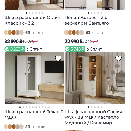
Шкаф распашной Стайл
Пенал Астрис - 2 с
Классик - 3.2
зеркалом Сантьяго
63
цвета
63
цвета
32 890 ₽
22 990 ₽
46 090 ₽
32 190 ₽
8 223 ₽
в Сплит
5 748 ₽
в Сплит
Шкаф распашной Техас-2
Шкаф распашной София
МДФ
РАХ - 38 МДФ Кастелло
Медовый / Кашемир
59
цветов