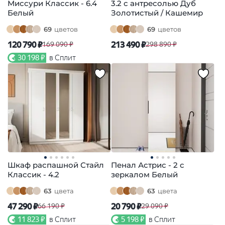
Миссури Классик - 6.4
3.2 с антресолью Дуб
Белый
Золотистый / Кашемир
69
цветов
69
цветов
120 790 ₽
213 490 ₽
169 090 ₽
298 890 ₽
30 198 ₽
в Сплит
Шкаф распашной Стайл
Пенал Астрис - 2 с
Классик - 4.2
зеркалом Белый
63
цвета
63
цвета
47 290 ₽
20 790 ₽
66 190 ₽
29 090 ₽
11 823 ₽
в Сплит
5 198 ₽
в Сплит