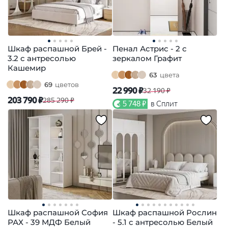
Шкаф распашной Брей -
Пенал Астрис - 2 с
3.2 с антресолью
зеркалом Графит
Кашемир
63
цвета
69
цветов
22 990 ₽
32 190 ₽
203 790 ₽
285 290 ₽
5 748 ₽
в Сплит
Шкаф распашной София
Шкаф распашной Рослин
РАХ - 39 МДФ Белый
- 5.1 с антресолью Белый