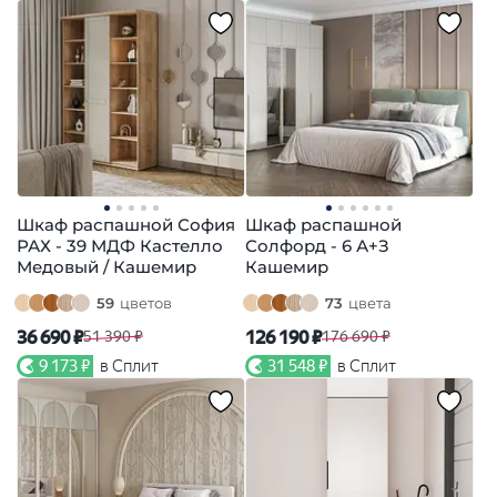
Шкаф распашной София
Шкаф распашной
РАХ - 39 МДФ Кастелло
Солфорд - 6 А+З
Медовый / Кашемир
Кашемир
59
цветов
73
цвета
36 690 ₽
126 190 ₽
51 390 ₽
176 690 ₽
9 173 ₽
в Сплит
31 548 ₽
в Сплит