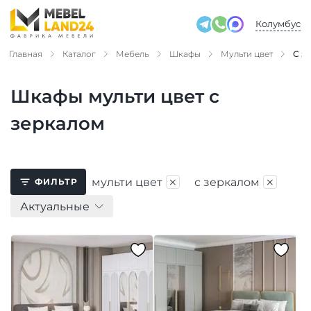
Колумбус
Главная
Каталог
Мебель
Шкафы
Мульти цвет
С з
Шкафы мульти цвет с
зеркалом
×
×
мульти цвет
с зеркалом
ФИЛЬТР
Актуальные