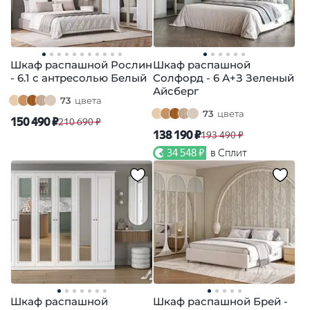
Шкаф распашной Рослин
Шкаф распашной
- 6.1 с антресолью Белый
Солфорд - 6 А+З Зеленый
Айсберг
73
цвета
73
цвета
150 490 ₽
210 690 ₽
138 190 ₽
193 490 ₽
34 548 ₽
в Сплит
Шкаф распашной
Шкаф распашной Брей -