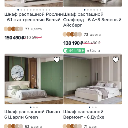
Шкаф распашной Рослин
Шкаф распашной
- 6.1 с антресолью Белый
Солфорд - 6 А+З Зеленый
Айсберг
73
цвета
73
цвета
150 490 ₽
210 690 ₽
138 190 ₽
193 490 ₽
34 548 ₽
в Сплит
Шкаф распашной Ливан -
Шкаф распашной
6 Шарли Green
Вермонт - 6 Дубхе
63
цвета
71
цвет