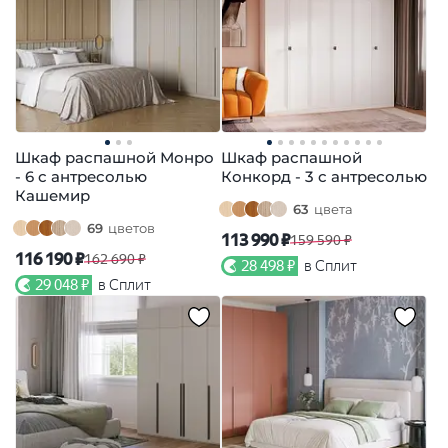
Шкаф распашной Монро
Шкаф распашной
- 6 с антресолью
Конкорд - 3 с антресолью
Кашемир
63
цвета
69
цветов
113 990 ₽
159 590 ₽
116 190 ₽
162 690 ₽
28 498 ₽
в Сплит
29 048 ₽
в Сплит