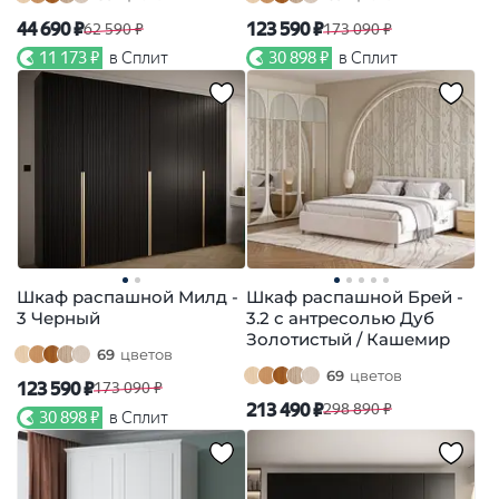
44 690 ₽
123 590 ₽
62 590 ₽
173 090 ₽
11 173 ₽
в Сплит
30 898 ₽
в Сплит
Шкаф распашной Милд -
Шкаф распашной Брей -
3 Черный
3.2 с антресолью Дуб
Золотистый / Кашемир
69
цветов
69
цветов
123 590 ₽
173 090 ₽
213 490 ₽
298 890 ₽
30 898 ₽
в Сплит