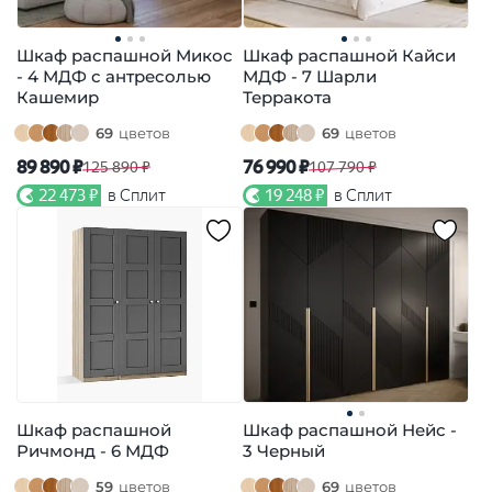
Шкаф распашной Микос
Шкаф распашной Кайси
- 4 МДФ с антресолью
МДФ - 7 Шарли
Кашемир
Терракота
69
цветов
69
цветов
89 890 ₽
76 990 ₽
125 890 ₽
107 790 ₽
22 473 ₽
в Сплит
19 248 ₽
в Сплит
Шкаф распашной
Шкаф распашной Нейс -
Ричмонд - 6 МДФ
3 Черный
59
цветов
69
цветов