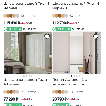
Шкаф распашной Тиз - 6
Шкаф распашной Руф - 6
Черный
Черный
63
цвета
63
цвета
115 690 ₽
112 790 ₽
161 990 ₽
157 890 ₽
28 923 ₽
в Сплит
28 198 ₽
в Сплит
Шкаф распашной Тоди -
Пенал Астрис - 2 с
4 Белый
зеркалом Белый
59
цветов
63
цвета
77 290 ₽
20 790 ₽
108 190 ₽
29 090 ₽
19 323 ₽
в Сплит
5 198 ₽
в Сплит