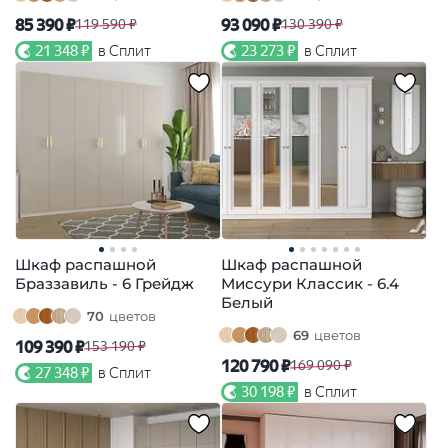
85 390 ₽
93 090 ₽
119 590 ₽
130 390 ₽
21 348 ₽
в Сплит
23 273 ₽
в Сплит
Шкаф распашной
Шкаф распашной
Браззавиль - 6 Грейдж
Миссури Классик - 6.4
Белый
70
цветов
69
цветов
109 390 ₽
153 190 ₽
120 790 ₽
169 090 ₽
27 348 ₽
в Сплит
30 198 ₽
в Сплит