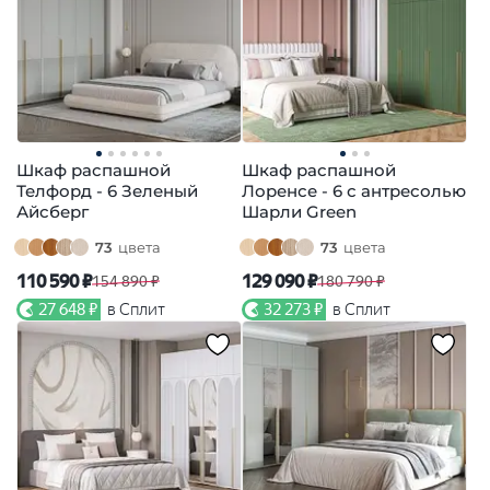
Шкаф распашной
Шкаф распашной
Телфорд - 6 Зеленый
Лоренсе - 6 с антресолью
Айсберг
Шарли Green
73
цвета
73
цвета
110 590 ₽
129 090 ₽
154 890 ₽
180 790 ₽
27 648 ₽
в Сплит
32 273 ₽
в Сплит