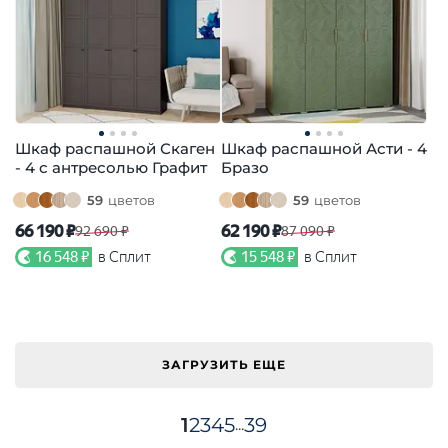
Шкаф распашной Скаген
Шкаф распашной Асти - 4
- 4 с антресолью Графит
Бразо
59
цветов
59
цветов
66 190 ₽
62 190 ₽
92 690 ₽
87 090 ₽
16 548 ₽
в Сплит
15 548 ₽
в Сплит
ЗАГРУЗИТЬ ЕЩЕ
1
2
3
4
5
39
...