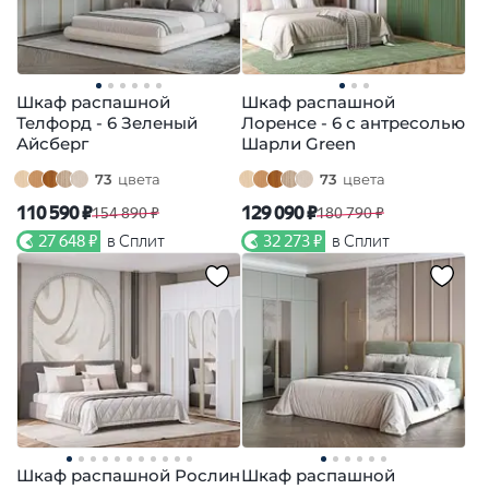
Шкаф распашной
Шкаф распашной
Телфорд - 6 Зеленый
Лоренсе - 6 с антресолью
Айсберг
Шарли Green
73
цвета
73
цвета
110 590 ₽
129 090 ₽
154 890 ₽
180 790 ₽
27 648 ₽
в Сплит
32 273 ₽
в Сплит
Шкаф распашной Рослин
Шкаф распашной