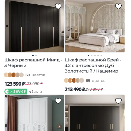
Шкаф распашной Милд -
Шкаф распашной Брей -
3 Черный
3.2 с антресолью Дуб
Золотистый / Кашемир
69
цветов
69
цветов
123 590 ₽
173 090 ₽
213 490 ₽
298 890 ₽
30 898 ₽
в Сплит