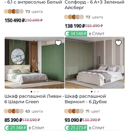
- 6.1 с антресолью Белый
Солфорд - 6 А+З Зеленый
Айсберг
73
цвета
73
цвета
150 490 ₽
210 690 ₽
138 190 ₽
193 490 ₽
34 548 ₽
в Сплит
Шкаф распашной Ливан -
Шкаф распашной
6 Шарли Green
Вермонт - 6 Дубхе
63
цвета
71
цвет
85 390 ₽
93 090 ₽
119 590 ₽
130 390 ₽
21 348 ₽
в Сплит
23 273 ₽
в Сплит