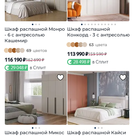
Шкаф распашной Монро
Шкаф распашной
- 6 с антресолью
Конкорд - 3 с антресолью
Кашемир
63
цвета
69
цветов
113 990 ₽
159 590 ₽
116 190 ₽
162 690 ₽
28 498 ₽
в Сплит
29 048 ₽
в Сплит
Шкаф распашной Микос
Шкаф распашной Кайси