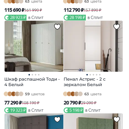
63
цвета
63
цвета
115 690 ₽
112 790 ₽
161 990 ₽
157 890 ₽
28 923 ₽
в Сплит
28 198 ₽
в Сплит
Шкаф распашной Тоди -
Пенал Астрис - 2 с
4 Белый
зеркалом Белый
59
цветов
63
цвета
77 290 ₽
20 790 ₽
108 190 ₽
29 090 ₽
19 323 ₽
в Сплит
5 198 ₽
в Сплит