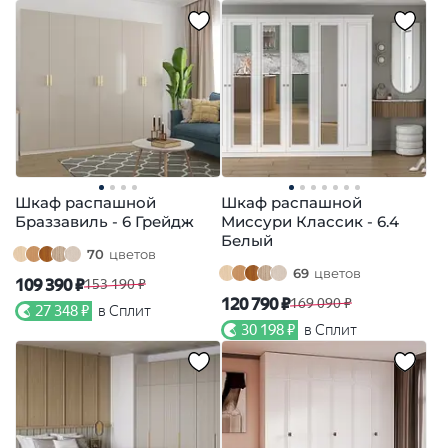
Шкаф распашной
Шкаф распашной
Браззавиль - 6 Грейдж
Миссури Классик - 6.4
Белый
70
цветов
69
цветов
109 390 ₽
153 190 ₽
120 790 ₽
169 090 ₽
27 348 ₽
в Сплит
30 198 ₽
в Сплит