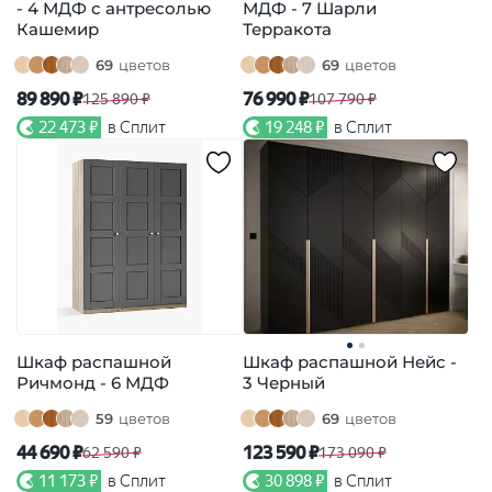
- 4 МДФ с антресолью
МДФ - 7 Шарли
Кашемир
Терракота
69
цветов
69
цветов
89 890 ₽
76 990 ₽
125 890 ₽
107 790 ₽
22 473 ₽
в Сплит
19 248 ₽
в Сплит
Шкаф распашной
Шкаф распашной Нейс -
Ричмонд - 6 МДФ
3 Черный
59
цветов
69
цветов
44 690 ₽
123 590 ₽
62 590 ₽
173 090 ₽
11 173 ₽
в Сплит
30 898 ₽
в Сплит