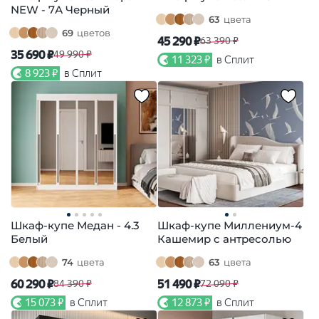
NEW - 7А Черный
63
цвета
69
цветов
45 290 ₽
63 390 ₽
35 690 ₽
49 990 ₽
11 323 ₽
в Сплит
8 923 ₽
в Сплит
Шкаф-купе Медан - 4.3
Шкаф-купе Миллениум-4
Белый
Кашемир с антресолью
74
цвета
63
цвета
60 290 ₽
51 490 ₽
84 390 ₽
72 090 ₽
15 073 ₽
в Сплит
12 873 ₽
в Сплит