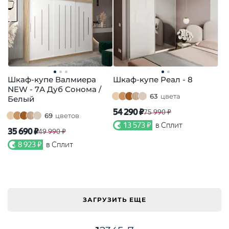
Шкаф-купе Валмиера
Шкаф-купе Реал - 8
NEW - 7А Дуб Сонома /
63
цвета
Белый
54 290 ₽
75 990 ₽
69
цветов
13 573 ₽
в Сплит
35 690 ₽
49 990 ₽
8 923 ₽
в Сплит
ЗАГРУЗИТЬ ЕЩЕ