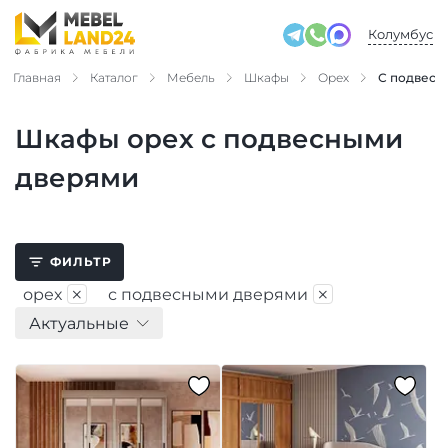
Колумбус
Главная
Каталог
Мебель
Шкафы
Орех
С подвесн
Шкафы орех с подвесными
дверями
ФИЛЬТР
×
×
орех
с подвесными дверями
Актуальные