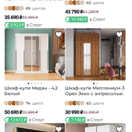
63
цвета
69
цветов
43 790 ₽
61 290 ₽
35 690 ₽
49 990 ₽
10 948 ₽
в Сплит
8 923 ₽
в Сплит
Шкаф-купе Медан - 4.2
Шкаф-купе Миллениум-3
Белый
Орех Экко с антресолью
74
цвета
63
цвета
50 690 ₽
30 990 ₽
70 990 ₽
43 390 ₽
12 673 ₽
в Сплит
7 748 ₽
в Сплит