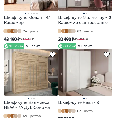
Шкаф-купе Медан - 4.1
Шкаф-купе Миллениум-3
Кашемир
Кашемир с антресолью
74
цвета
63
цвета
43 190 ₽
32 490 ₽
60 490 ₽
45 490 ₽
10 798 ₽
в Сплит
8 123 ₽
в Сплит
Шкаф-купе Валмиера
Шкаф-купе Реал - 9
NEW - 7А Дуб Сонома
63
цвета
69
цветов