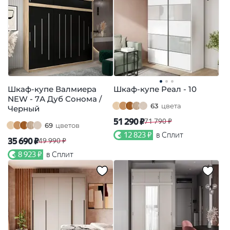
Шкаф-купе Валмиера
Шкаф-купе Реал - 10
NEW - 7А Дуб Сонома /
63
цвета
Черный
51 290 ₽
71 790 ₽
69
цветов
12 823 ₽
в Сплит
35 690 ₽
49 990 ₽
8 923 ₽
в Сплит