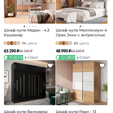
Шкаф-купе Медан - 4.3
Шкаф-купе Миллениум-4
Кашемир
Орех Экко с антресолью
74
цвета
63
цвета
63 290 ₽
48 990 ₽
88 590 ₽
68 590 ₽
15 823 ₽
в Сплит
12 248 ₽
в Сплит
Шкаф-купе Валмиера
Шкаф-купе Реал - 13