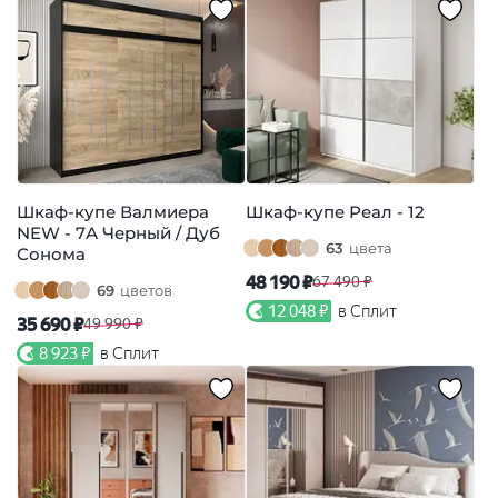
Шкаф-купе Валмиера
Шкаф-купе Реал - 12
NEW - 7А Черный / Дуб
63
цвета
Сонома
48 190 ₽
67 490 ₽
69
цветов
12 048 ₽
в Сплит
35 690 ₽
49 990 ₽
8 923 ₽
в Сплит