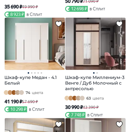
50 790 ₽
71 090 ₽
35 690 ₽
49 990 ₽
12 698 ₽
в Сплит
8 923 ₽
в Сплит
Шкаф-купе Медан - 4.1
Шкаф-купе Миллениум-3
Белый
Венге / Дуб Молочный с
антресолью
74
цвета
63
цвета
41 190 ₽
57 690 ₽
30 990 ₽
43 390 ₽
10 298 ₽
в Сплит
7 748 ₽
в Сплит