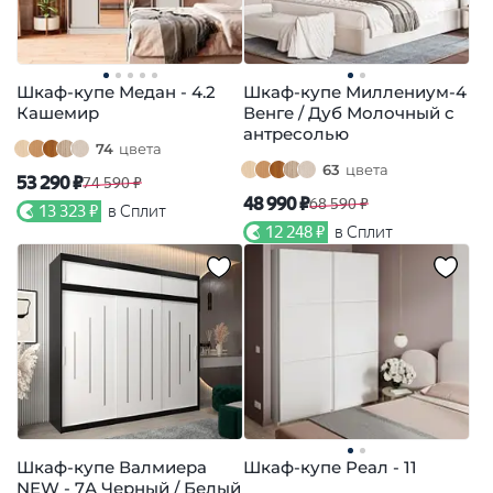
Шкаф-купе Медан - 4.2
Шкаф-купе Миллениум-4
Кашемир
Венге / Дуб Молочный с
антресолью
74
цвета
63
цвета
53 290 ₽
74 590 ₽
48 990 ₽
68 590 ₽
13 323 ₽
в Сплит
12 248 ₽
в Сплит
Шкаф-купе Валмиера
Шкаф-купе Реал - 11
NEW - 7А Черный / Белый