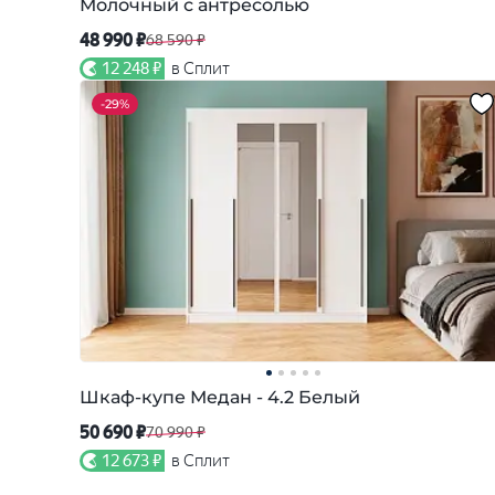
Молочный с антресолью
48 990 ₽
68 590 ₽
12 248 ₽
в Сплит
-
29%
Шкаф-купе Медан - 4.2 Белый
50 690 ₽
70 990 ₽
12 673 ₽
в Сплит