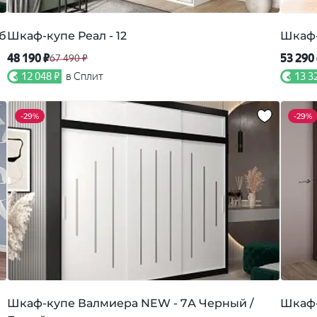
б
Шкаф-купе Реал - 12
Шкаф-
48 190 ₽
53 290
67 490 ₽
12 048 ₽
в Сплит
13 3
-
29%
-
29%
Шкаф-купе Валмиера NEW - 7А Черный /
Шкаф-