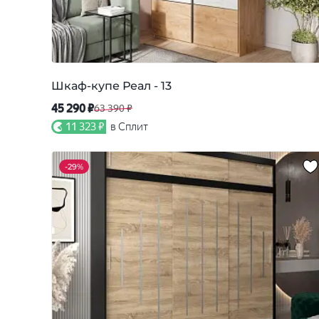
Шкаф-купе Реал - 13
45 290 ₽
63 390 ₽
11 323 ₽
в Сплит
-
29%