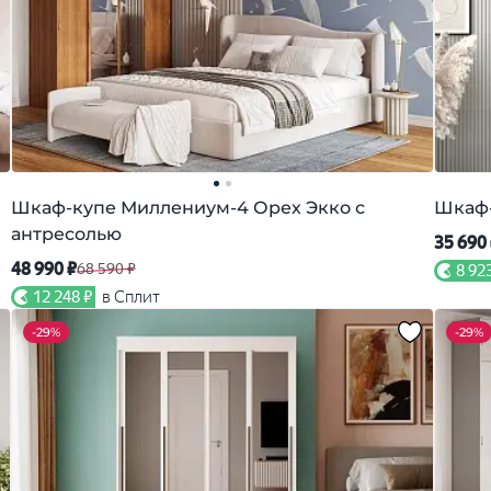
Шкаф-купе Миллениум-4 Орех Экко с
Шкаф-
антресолью
35 690
48 990 ₽
68 590 ₽
8 92
12 248 ₽
в Сплит
-
29%
-
29%