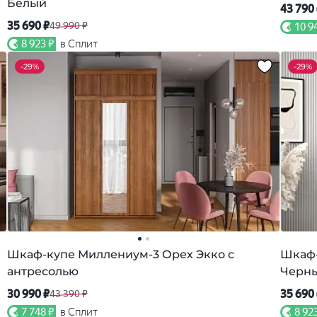
Белый
43 790
35 690 ₽
49 990 ₽
10 9
8 923 ₽
в Сплит
-
29%
-
29%
Шкаф-купе Миллениум-3 Орех Экко с
Шкаф-
антресолью
Черн
30 990 ₽
35 690
43 390 ₽
7 748 ₽
в Сплит
8 92