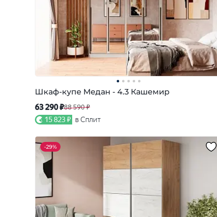
Шкаф-купе Медан - 4.3 Кашемир
63 290 ₽
88 590 ₽
15 823 ₽
в Сплит
-
29%