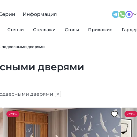
Серии
Информация
Стенки
Стеллажи
Столы
Прихожие
Гарде
С подвесными дверями
есными дверями
×
подвесными дверями
-
29%
-
29%