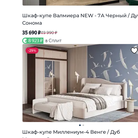
Шкаф-купе Валмиера NEW - 7А Черный / Ду
Сонома
35 690 ₽
49 990 ₽
8 923 ₽
в Сплит
-
29%
Шкаф-купе Миллениум-4 Венге / Дуб