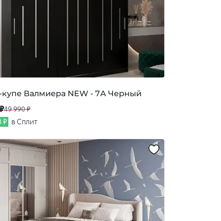
купе Валмиера NEW - 7А Черный
 ₽
49 990 ₽
3 ₽
в Сплит