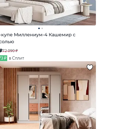
купе Миллениум-4 Кашемир с
солью
 ₽
72 090 ₽
73 ₽
в Сплит