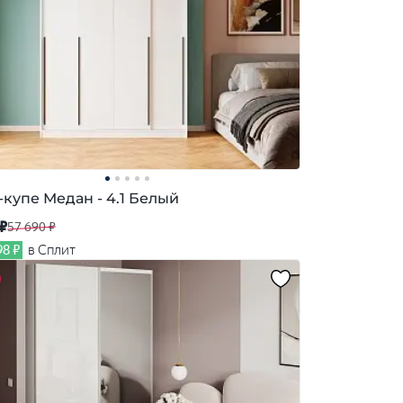
купе Медан - 4.1 Белый
 ₽
57 690 ₽
98 ₽
в Сплит