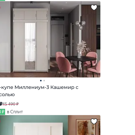
купе Миллениум-3 Кашемир с
солью
 ₽
45 490 ₽
3 ₽
в Сплит