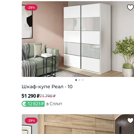
-
29%
Шкаф-купе Реал - 10
51 290 ₽
71 790 ₽
12 823 ₽
в Сплит
-
29%