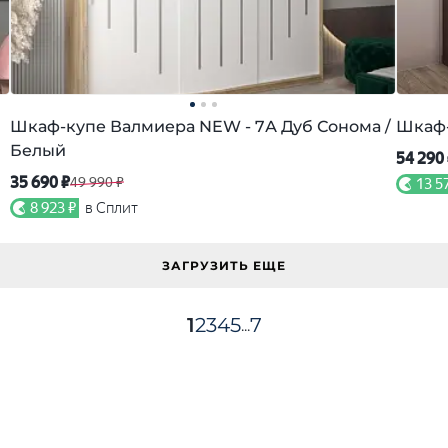
Шкаф-купе Валмиера NEW - 7А Дуб Сонома /
Шкаф-
Белый
54 290
35 690 ₽
49 990 ₽
13 5
8 923 ₽
в Сплит
ЗАГРУЗИТЬ ЕЩЕ
1
2
3
4
5
7
...