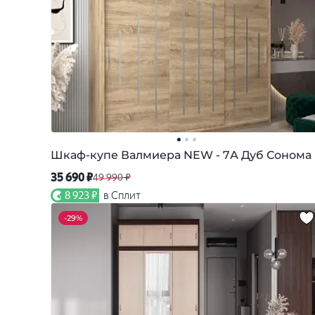
Шкаф-купе Валмиера NEW - 7А Дуб Сонома
35 690 ₽
49 990 ₽
8 923 ₽
в Сплит
-
29%