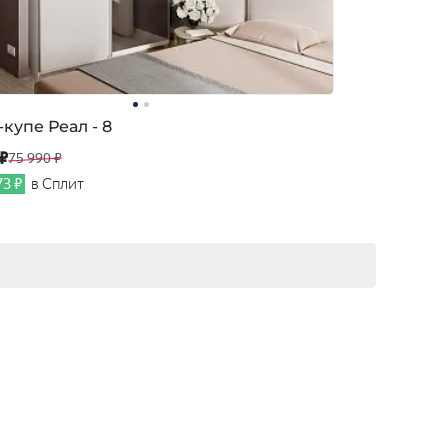
купе Реал - 8
 ₽
75 990 ₽
73 ₽
в Сплит