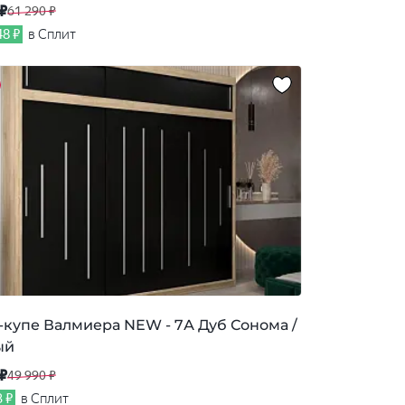
 ₽
61 290 ₽
48 ₽
в Сплит
купе Валмиера NEW - 7А Дуб Сонома /
ый
 ₽
49 990 ₽
3 ₽
в Сплит