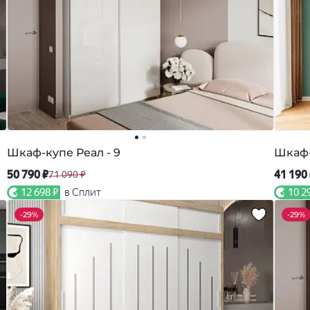
Шкаф-купе Реал - 9
Шкаф-
50 790 ₽
41 190
71 090 ₽
12 698 ₽
в Сплит
10 2
-
29%
-
29%