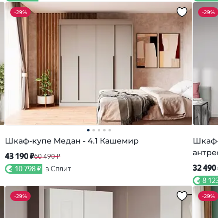
-
29%
-
29%
Шкаф-купе Медан - 4.1 Кашемир
Шкаф-
антре
43 190 ₽
60 490 ₽
32 490
10 798 ₽
в Сплит
8 12
-
29%
-
29%