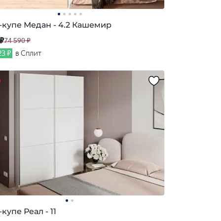
купе Медан - 4.2 Кашемир
 ₽
74 590 ₽
23 ₽
в Сплит
купе Реал - 11