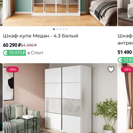
Шкаф-купе Медан - 4.3 Белый
Шкаф-
антре
60 290 ₽
84 390 ₽
51 490
15 073 ₽
в Сплит
12 8
-
29%
-
29%