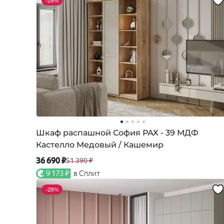
-
29%
Шкаф распашной София РАХ - 39 МДФ
Кастелло Медовый / Кашемир
36 690 ₽
51 390 ₽
9 173 ₽
в Сплит
-
29%