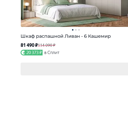
Шкаф распашной Ливан - 6 Кашемир
81 490 ₽
114 090 ₽
20 373 ₽
в Сплит