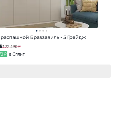
распашной Браззавиль - 5 Грейдж
 ₽
122 490 ₽
73 ₽
в Сплит