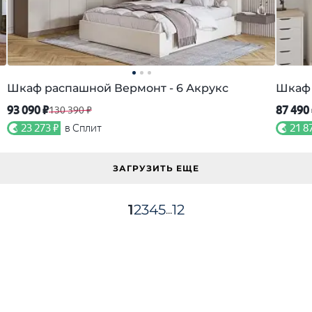
Шкаф распашной Вермонт - 6 Акрукс
Шкаф 
93 090 ₽
87 490
130 390 ₽
23 273 ₽
в Сплит
21 8
ЗАГРУЗИТЬ ЕЩЕ
1
2
3
4
5
12
...