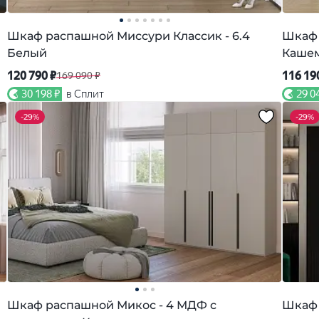
Шкаф распашной Миссури Классик - 6.4
Шкаф 
Белый
Каше
120 790 ₽
116 19
169 090 ₽
30 198 ₽
в Сплит
29 0
-
29%
-
29%
Шкаф распашной Микос - 4 МДФ с
Шкаф 