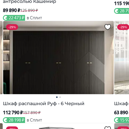
антресолью Кашемир
115 19
89 890 ₽
125 890 ₽
28 7
22 473 ₽
в Сплит
-
29%
-
29%
Шкаф распашной Руф - 6 Черный
Шкаф 
112 790 ₽
63 890
157 890 ₽
28 198 ₽
в Сплит
15 9