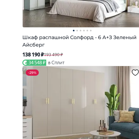
Шкаф распашной Солфорд - 6 А+З Зеленый
Айсберг
138 190 ₽
193 490 ₽
34 548 ₽
в Сплит
-
29%