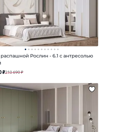
распашной Рослин - 6.1 с антресолью
й
0 ₽
210 690 ₽