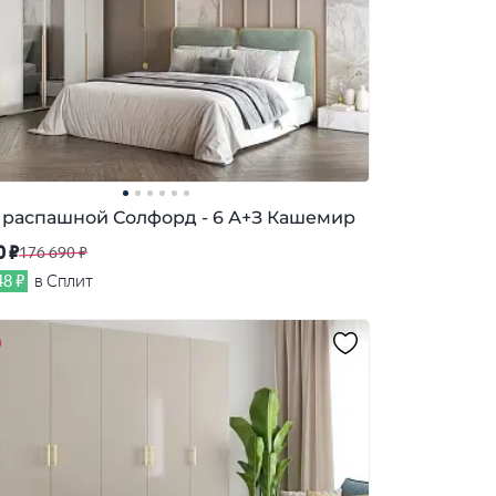
распашной Солфорд - 6 А+З Кашемир
0 ₽
176 690 ₽
48 ₽
в Сплит