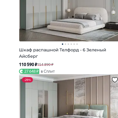
Шкаф распашной Телфорд - 6 Зеленый
Айсберг
110 590 ₽
154 890 ₽
27 648 ₽
в Сплит
-
29%