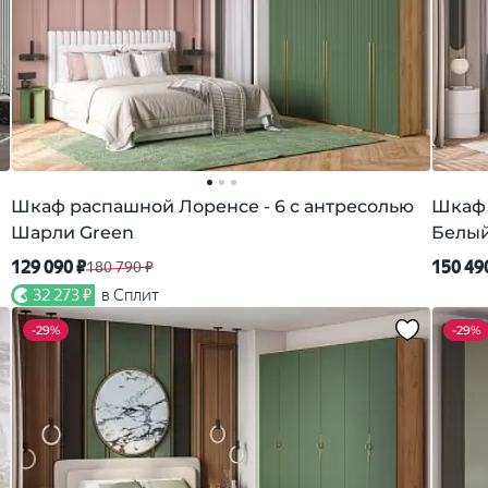
Шкаф распашной Лоренсе - 6 с антресолью
Шкаф 
Шарли Green
Белы
129 090 ₽
150 49
180 790 ₽
32 273 ₽
в Сплит
-
29%
-
29%