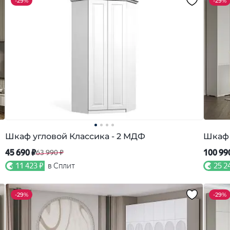
-
29%
-
29%
Шкаф угловой Классика - 2 МДФ
Шкаф 
45 690 ₽
100 99
63 990 ₽
11 423 ₽
в Сплит
25 2
-
29%
-
29%