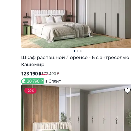
Шкаф распашной Лоренсе - 6 с антресолью
Кашемир
123 190 ₽
172 490 ₽
30 798 ₽
в Сплит
-
29%