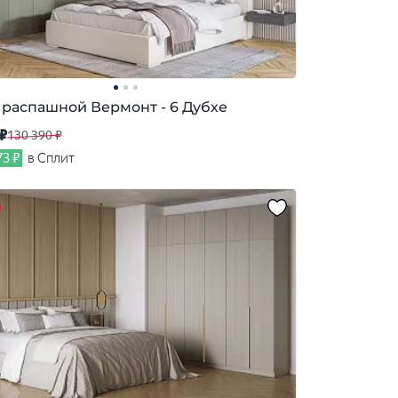
распашной Вермонт - 6 Дубхе
 ₽
130 390 ₽
73 ₽
в Сплит