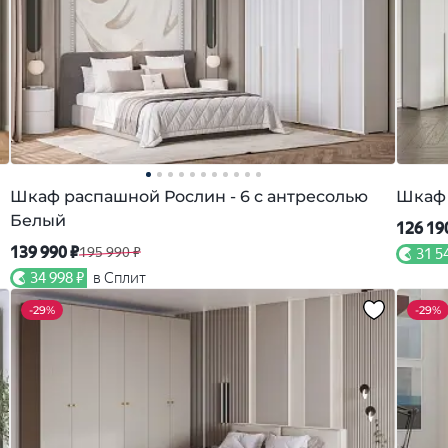
Шкаф распашной Рослин - 6 с антресолью
Шкаф 
Белый
126 19
139 990 ₽
195 990 ₽
31 5
34 998 ₽
в Сплит
-
29%
-
29%