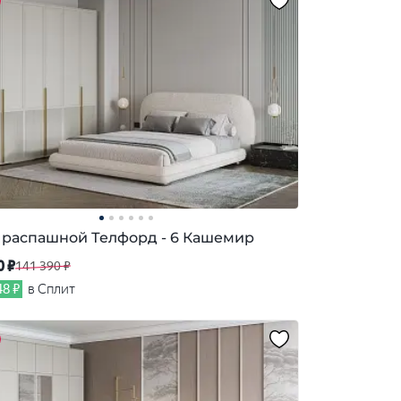
распашной Телфорд - 6 Кашемир
0 ₽
141 390 ₽
48 ₽
в Сплит