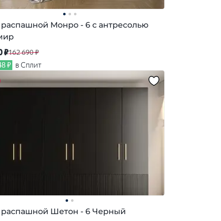
распашной Монро - 6 с антресолью
мир
0 ₽
162 690 ₽
48 ₽
в Сплит
распашной Шетон - 6 Черный