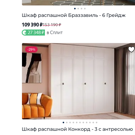
Шкаф распашной Браззавиль - 6 Грейдж
109 390 ₽
153 190 ₽
27 348 ₽
в Сплит
-
29%
Шкаф распашной Конкорд - 3 с антресолью