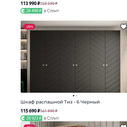
113 990 ₽
159 590 ₽
28 498 ₽
в Сплит
-
29%
Шкаф распашной Тиз - 6 Черный
115 690 ₽
161 990 ₽
28 923 ₽
в Сплит