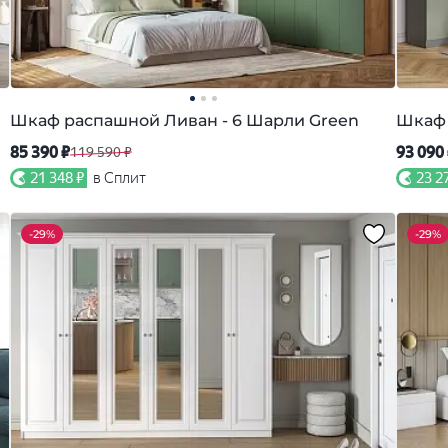
Шкаф распашной Ливан - 6 Шарли Green
Шкаф 
85 390 ₽
93 090
119 590 ₽
21 348 ₽
в Сплит
23 2
-
29%
-
29%