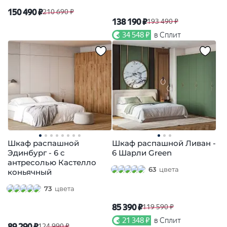
150 490 ₽
210 690 ₽
138 190 ₽
193 490 ₽
34 548 ₽
в Сплит
Шкаф распашной
Шкаф распашной Ливан -
Эдинбург - 6 с
6 Шарли Green
антресолью Кастелло
63
цвета
коньячный
73
цвета
85 390 ₽
119 590 ₽
21 348 ₽
в Сплит
89 290 ₽
124 990 ₽