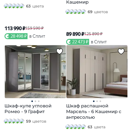
Кашемир
63
цвета
69
цветов
113 990 ₽
159 590 ₽
89 890 ₽
125 890 ₽
28 498 ₽
в Сплит
22 473 ₽
в Сплит
Шкаф-купе угловой
Шкаф распашной
Ромео - 9 Графит
Марсель - 6 Кашемир с
антресолью
59
цветов
63
цвета