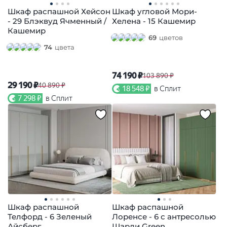
Шкаф распашной Хейсон
Шкаф угловой Мори-
- 29 Блэквуд Ячменный /
Хелена - 15 Кашемир
Кашемир
69
цветов
74
цвета
74 190 ₽
103 890 ₽
29 190 ₽
40 890 ₽
18 548 ₽
в Сплит
7 298 ₽
в Сплит
Шкаф распашной
Шкаф распашной
Телфорд - 6 Зеленый
Лоренсе - 6 с антресолью
Айсберг
Шарли Green