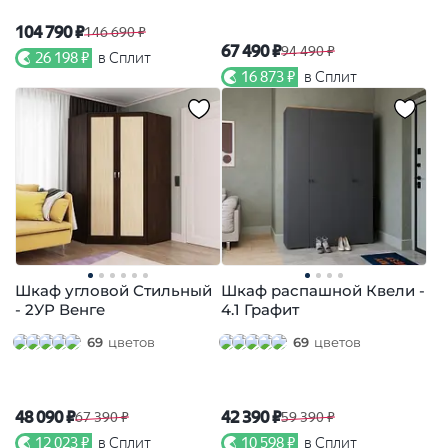
104 790 ₽
146 690 ₽
67 490 ₽
94 490 ₽
26 198 ₽
в Сплит
16 873 ₽
в Сплит
Шкаф угловой Стильный
Шкаф распашной Квели -
- 2УР Венге
4.1 Графит
69
цветов
69
цветов
48 090 ₽
42 390 ₽
67 390 ₽
59 390 ₽
12 023 ₽
в Сплит
10 598 ₽
в Сплит