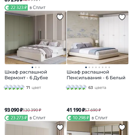
22 323 ₽
в Сплит
Шкаф распашной
Шкаф распашной
Вермонт - 6 Дубхе
Пенсильвания - 6 Белый
71
цвет
63
цвета
93 090 ₽
41 190 ₽
130 390 ₽
57 690 ₽
23 273 ₽
в Сплит
10 298 ₽
в Сплит