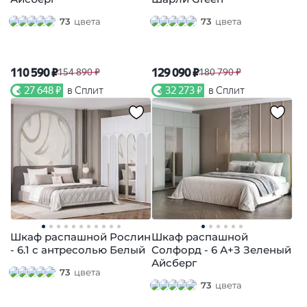
73
цвета
73
цвета
110 590 ₽
129 090 ₽
154 890 ₽
180 790 ₽
27 648 ₽
в Сплит
32 273 ₽
в Сплит
Шкаф распашной Рослин
Шкаф распашной
- 6.1 с антресолью Белый
Солфорд - 6 А+З Зеленый
Айсберг
73
цвета
73
цвета