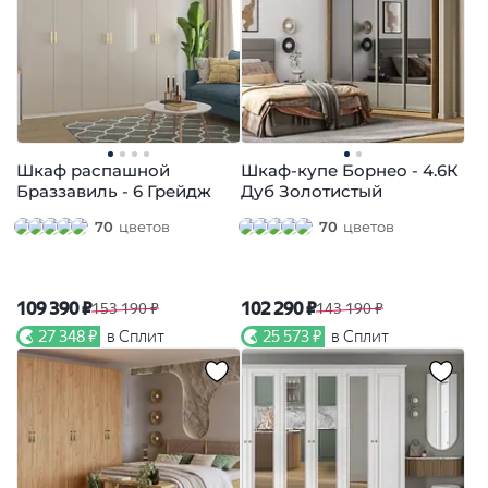
Шкаф распашной
Шкаф-купе Борнео - 4.6К
Браззавиль - 6 Грейдж
Дуб Золотистый
70
цветов
70
цветов
109 390 ₽
102 290 ₽
153 190 ₽
143 190 ₽
27 348 ₽
в Сплит
25 573 ₽
в Сплит