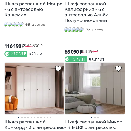
Шкаф распашной Монро
Шкаф распашной
- 6 с антресолью
Калифорния - 6 с
Кашемир
антресолью Альби
Полуночно-синий
69
цветов
72
цвета
116 190 ₽
162 690 ₽
63 090 ₽
88 390 ₽
29 048 ₽
в Сплит
15 773 ₽
в Сплит
Шкаф распашной
Шкаф распашной Микос
Конкорд - 3 с антресолью
- 4 МДФ с антресолью