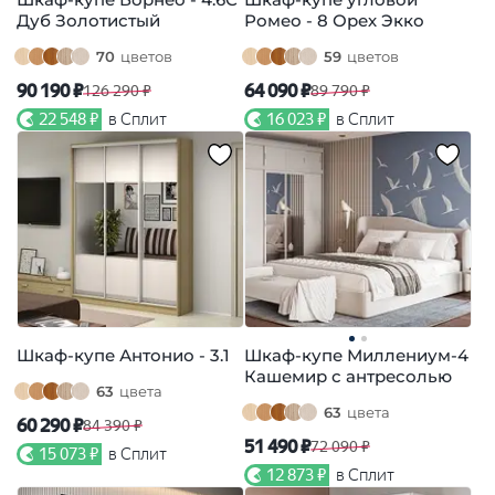
Дуб Золотистый
Ромео - 8 Орех Экко
70
цветов
59
цветов
90 190 ₽
64 090 ₽
126 290 ₽
89 790 ₽
22 548 ₽
в Сплит
16 023 ₽
в Сплит
Шкаф-купе Антонио - 3.1
Шкаф-купе Миллениум-4
Кашемир с антресолью
63
цвета
63
цвета
60 290 ₽
84 390 ₽
51 490 ₽
72 090 ₽
15 073 ₽
в Сплит
12 873 ₽
в Сплит