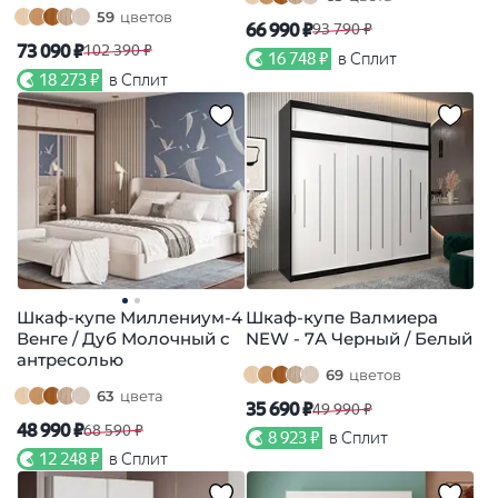
59
цветов
66 990 ₽
93 790 ₽
73 090 ₽
102 390 ₽
16 748 ₽
в Сплит
18 273 ₽
в Сплит
Шкаф-купе Миллениум-4
Шкаф-купе Валмиера
Венге / Дуб Молочный с
NEW - 7А Черный / Белый
антресолью
69
цветов
63
цвета
35 690 ₽
49 990 ₽
48 990 ₽
68 590 ₽
8 923 ₽
в Сплит
12 248 ₽
в Сплит