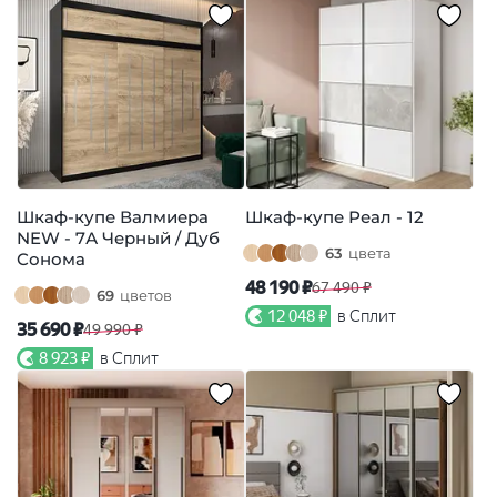
Шкаф-купе Валмиера
Шкаф-купе Реал - 12
NEW - 7А Черный / Дуб
63
цвета
Сонома
48 190 ₽
67 490 ₽
69
цветов
12 048 ₽
в Сплит
35 690 ₽
49 990 ₽
8 923 ₽
в Сплит