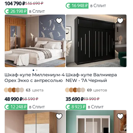
104 790 ₽
146 690 ₽
16 948 ₽
в Сплит
26 198 ₽
в Сплит
Шкаф-купе Миллениум-4
Шкаф-купе Валмиера
Орех Экко с антресолью
NEW - 7А Черный
63
цвета
69
цветов
48 990 ₽
35 690 ₽
68 590 ₽
49 990 ₽
12 248 ₽
в Сплит
8 923 ₽
в Сплит