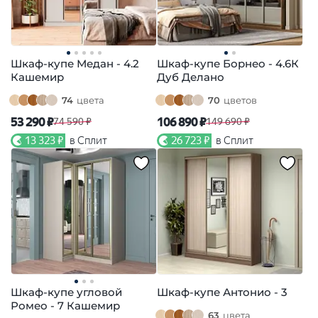
Шкаф-купе Медан - 4.2
Шкаф-купе Борнео - 4.6К
Кашемир
Дуб Делано
74
цвета
70
цветов
53 290 ₽
106 890 ₽
74 590 ₽
149 690 ₽
13 323 ₽
в Сплит
26 723 ₽
в Сплит
Шкаф-купе угловой
Шкаф-купе Антонио - 3
Ромео - 7 Кашемир
63
цвета