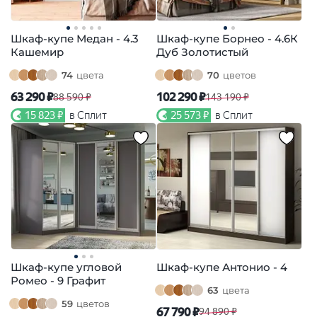
Шкаф-купе Медан - 4.3
Шкаф-купе Борнео - 4.6К
Кашемир
Дуб Золотистый
74
цвета
70
цветов
63 290 ₽
102 290 ₽
88 590 ₽
143 190 ₽
15 823 ₽
в Сплит
25 573 ₽
в Сплит
Шкаф-купе угловой
Шкаф-купе Антонио - 4
Ромео - 9 Графит
63
цвета
59
цветов
67 790 ₽
94 890 ₽