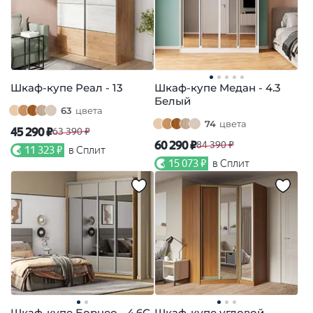
Шкаф-купе Реал - 13
Шкаф-купе Медан - 4.3
Белый
63
цвета
74
цвета
45 290 ₽
63 390 ₽
60 290 ₽
84 390 ₽
11 323 ₽
в Сплит
15 073 ₽
в Сплит
Шкаф-купе Борнео - 4.6С
Шкаф-купе угловой