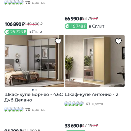
70
цветов
66 990 ₽
93 790 ₽
106 890 ₽
149 690 ₽
16 748 ₽
в Сплит
26 723 ₽
в Сплит
Шкаф-купе Борнео - 4.6С
Шкаф-купе Антонио - 2
Дуб Делано
63
цвета
70
цветов
33 690 ₽
47 190 ₽