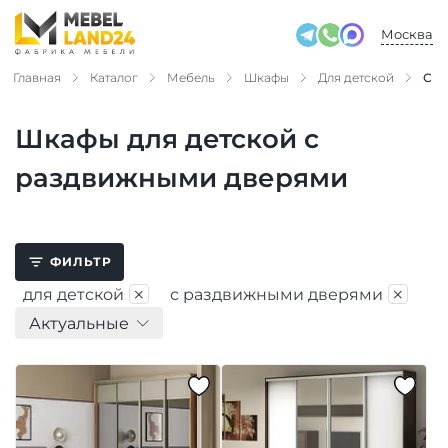
Москва
Главная
Каталог
Мебель
Шкафы
Для детской
С р
Шкафы для детской с
раздвижными дверями
ФИЛЬТР
×
×
для детской
с раздвижными дверями
Актуальные