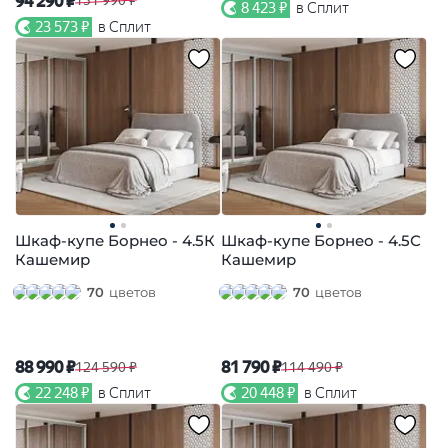
94 290 ₽
131 990 ₽
8 423 ₽
в Сплит
23 573 ₽
в Сплит
Шкаф-купе Борнео - 4.5К
Шкаф-купе Борнео - 4.5С
Кашемир
Кашемир
70
цветов
70
цветов
88 990 ₽
81 790 ₽
124 590 ₽
114 490 ₽
22 248 ₽
в Сплит
20 448 ₽
в Сплит