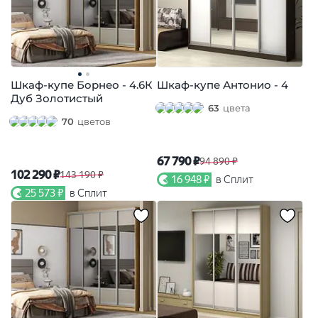
Шкаф-купе Борнео - 4.6К
Шкаф-купе Антонио - 4
Дуб Золотистый
63
цвета
70
цветов
67 790 ₽
94 890 ₽
102 290 ₽
143 190 ₽
16 948 ₽
в Сплит
25 573 ₽
в Сплит