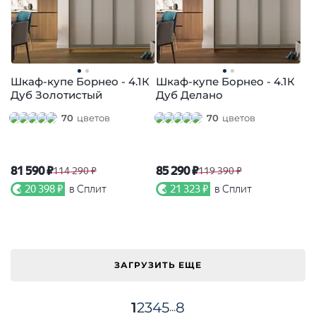
Шкаф-купе Борнео - 4.1К
Шкаф-купе Борнео - 4.1К
Дуб Золотистый
Дуб Делано
70
цветов
70
цветов
81 590 ₽
85 290 ₽
114 290 ₽
119 390 ₽
20 398 ₽
в Сплит
21 323 ₽
в Сплит
ЗАГРУЗИТЬ ЕЩЕ
1
2
3
4
5
8
...