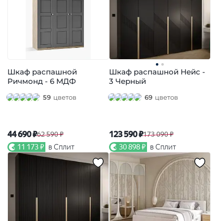
Шкаф распашной
Шкаф распашной Нейс -
Ричмонд - 6 МДФ
3 Черный
59
цветов
69
цветов
44 690 ₽
123 590 ₽
62 590 ₽
173 090 ₽
11 173 ₽
в Сплит
30 898 ₽
в Сплит