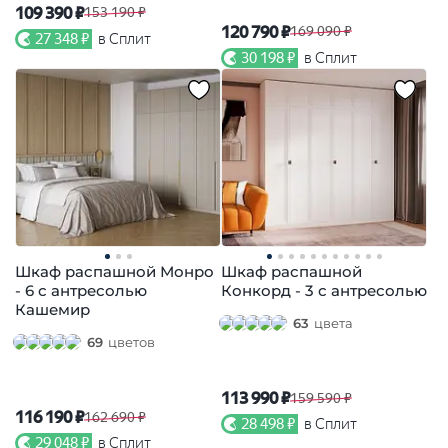
109 390 ₽
153 190 ₽
120 790 ₽
169 090 ₽
27 348 ₽
в Сплит
30 198 ₽
в Сплит
Шкаф распашной Монро
Шкаф распашной
- 6 с антресолью
Конкорд - 3 с антресолью
Кашемир
63
цвета
69
цветов
113 990 ₽
159 590 ₽
116 190 ₽
162 690 ₽
28 498 ₽
в Сплит
29 048 ₽
в Сплит