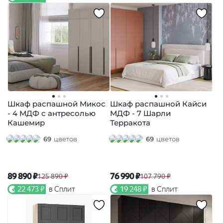
Шкаф распашной Микос
Шкаф распашной Кайси
- 4 МДФ с антресолью
МДФ - 7 Шарли
Кашемир
Терракота
69
цветов
69
цветов
89 890 ₽
76 990 ₽
125 890 ₽
107 790 ₽
22 473 ₽
в Сплит
19 248 ₽
в Сплит