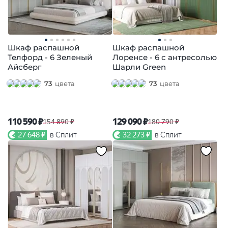
Шкаф распашной
Шкаф распашной
Телфорд - 6 Зеленый
Лоренсе - 6 с антресолью
Айсберг
Шарли Green
73
цвета
73
цвета
110 590 ₽
129 090 ₽
154 890 ₽
180 790 ₽
27 648 ₽
в Сплит
32 273 ₽
в Сплит