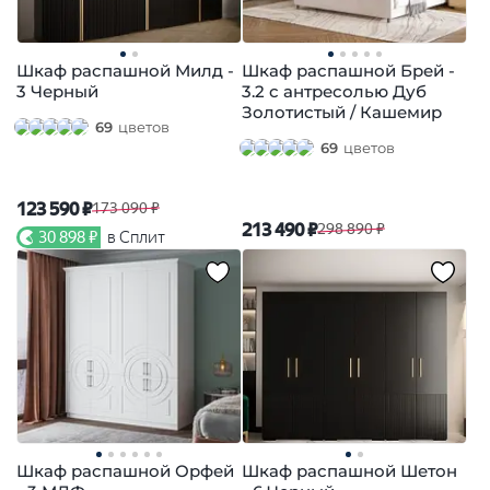
Шкаф распашной Милд -
Шкаф распашной Брей -
3 Черный
3.2 с антресолью Дуб
Золотистый / Кашемир
69
цветов
69
цветов
123 590 ₽
173 090 ₽
213 490 ₽
298 890 ₽
30 898 ₽
в Сплит
Шкаф распашной Орфей
Шкаф распашной Шетон