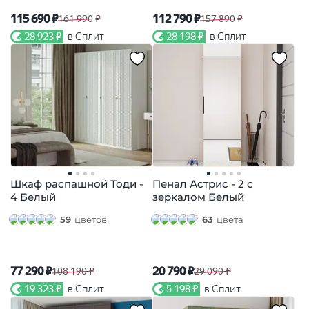
115 690 ₽
112 790 ₽
161 990 ₽
157 890 ₽
28 923 ₽
в Сплит
28 198 ₽
в Сплит
Шкаф распашной Тоди -
Пенал Астрис - 2 с
4 Белый
зеркалом Белый
59
цветов
63
цвета
77 290 ₽
20 790 ₽
108 190 ₽
29 090 ₽
19 323 ₽
в Сплит
5 198 ₽
в Сплит