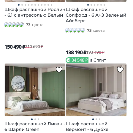
Шкаф распашной Рослин
Шкаф распашной
- 6.1 с антресолью Белый
Солфорд - 6 А+З Зеленый
Айсберг
73
цвета
73
цвета
150 490 ₽
210 690 ₽
138 190 ₽
193 490 ₽
34 548 ₽
в Сплит
Шкаф распашной Ливан -
Шкаф распашной
6 Шарли Green
Вермонт - 6 Дубхе