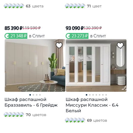
63
цвета
71
цвет
85 390 ₽
93 090 ₽
119 590 ₽
130 390 ₽
21 348 ₽
в Сплит
23 273 ₽
в Сплит
Шкаф распашной
Шкаф распашной
Браззавиль - 6 Грейдж
Миссури Классик - 6.4
Белый
70
цветов
69
цветов