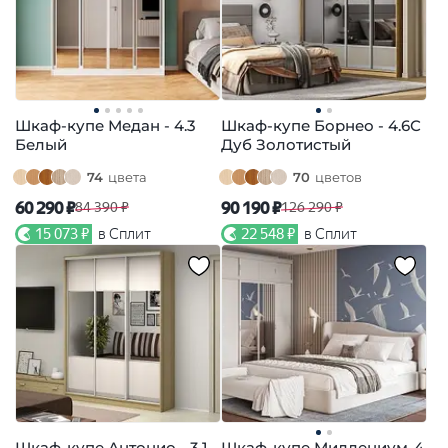
Шкаф-купе Медан - 4.3
Шкаф-купе Борнео - 4.6С
Белый
Дуб Золотистый
74
цвета
70
цветов
60 290 ₽
90 190 ₽
84 390 ₽
126 290 ₽
15 073 ₽
в Сплит
22 548 ₽
в Сплит
Шкаф-купе Антонио - 3.1
Шкаф-купе Миллениум-4