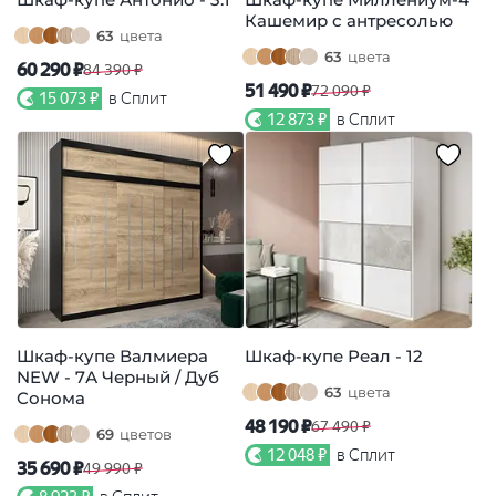
Кашемир с антресолью
63
цвета
63
цвета
60 290 ₽
84 390 ₽
51 490 ₽
72 090 ₽
15 073 ₽
в Сплит
12 873 ₽
в Сплит
Шкаф-купе Валмиера
Шкаф-купе Реал - 12
NEW - 7А Черный / Дуб
63
цвета
Сонома
48 190 ₽
67 490 ₽
69
цветов
12 048 ₽
в Сплит
35 690 ₽
49 990 ₽