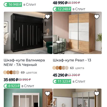
48 990 ₽
68 590 ₽
16 948 ₽
в Сплит
12 248 ₽
в Сплит
Шкаф-купе Валмиера
Шкаф-купе Реал - 13
NEW - 7А Черный
63
цвета
69
цветов
45 290 ₽
63 390 ₽
35 690 ₽
49 990 ₽
11 323 ₽
в Сплит
8 923 ₽
в Сплит