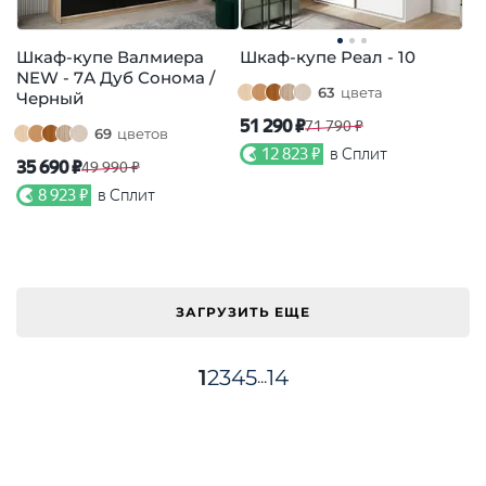
Шкаф-купе Валмиера
Шкаф-купе Реал - 10
NEW - 7А Дуб Сонома /
63
цвета
Черный
51 290 ₽
71 790 ₽
69
цветов
12 823 ₽
в Сплит
35 690 ₽
49 990 ₽
8 923 ₽
в Сплит
ЗАГРУЗИТЬ ЕЩЕ
1
2
3
4
5
14
...