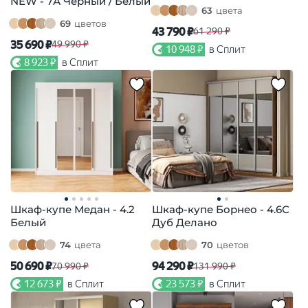
NEW - 7А Черный / Белый
63
цвета
69
цветов
43 790 ₽
61 290 ₽
35 690 ₽
49 990 ₽
10 948 ₽
в Сплит
8 923 ₽
в Сплит
Шкаф-купе Медан - 4.2
Шкаф-купе Борнео - 4.6С
Белый
Дуб Делано
74
цвета
70
цветов
50 690 ₽
94 290 ₽
70 990 ₽
131 990 ₽
12 673 ₽
в Сплит
23 573 ₽
в Сплит