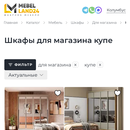
Колумбус
Главная
Каталог
Мебель
Шкафы
Для магазина
Ку
Шкафы для магазина купе
×
×
для магазина
купе
ФИЛЬТР
Актуальные