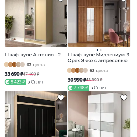
Шкаф-купе Антонио - 2
Шкаф-купе Миллениум-3
Орех Экко с антресолью
63
цвета
63
цвета
33 690 ₽
47 190 ₽
30 990 ₽
43 390 ₽
8 423 ₽
в Сплит
7 748 ₽
в Сплит