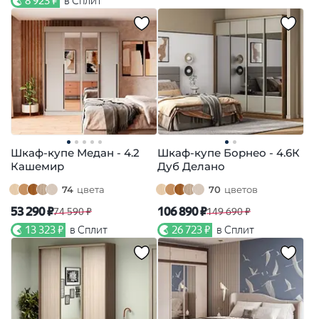
8 923 ₽
в Сплит
Шкаф-купе Медан - 4.2
Шкаф-купе Борнео - 4.6К
Кашемир
Дуб Делано
74
цвета
70
цветов
53 290 ₽
106 890 ₽
74 590 ₽
149 690 ₽
13 323 ₽
в Сплит
26 723 ₽
в Сплит