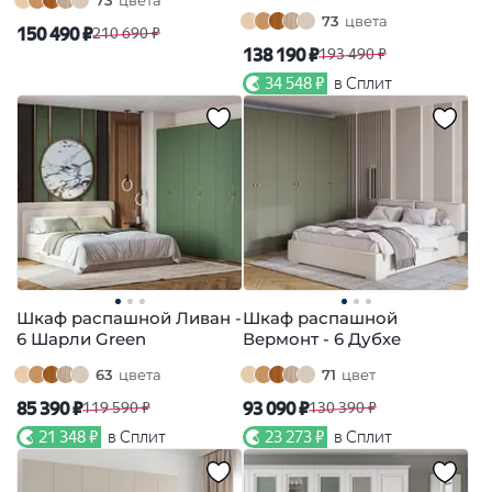
73
цвета
150 490 ₽
210 690 ₽
138 190 ₽
193 490 ₽
34 548 ₽
в Сплит
Шкаф распашной Ливан -
Шкаф распашной
6 Шарли Green
Вермонт - 6 Дубхе
63
цвета
71
цвет
85 390 ₽
93 090 ₽
119 590 ₽
130 390 ₽
21 348 ₽
в Сплит
23 273 ₽
в Сплит