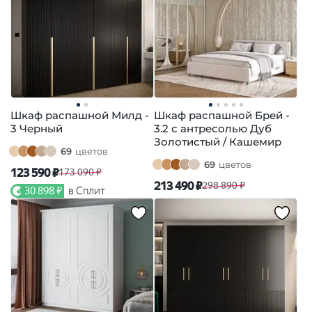
Шкаф распашной Милд -
Шкаф распашной Брей -
3 Черный
3.2 с антресолью Дуб
Золотистый / Кашемир
69
цветов
69
цветов
123 590 ₽
173 090 ₽
213 490 ₽
298 890 ₽
30 898 ₽
в Сплит