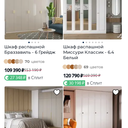
Шкаф распашной
Шкаф распашной
Браззавиль - 6 Грейдж
Миссури Классик - 6.4
Белый
70
цветов
69
цветов
109 390 ₽
153 190 ₽
120 790 ₽
169 090 ₽
27 348 ₽
в Сплит
30 198 ₽
в Сплит