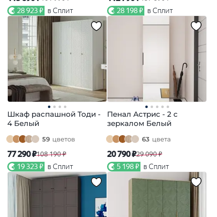
28 923 ₽
в Сплит
28 198 ₽
в Сплит
Шкаф распашной Тоди -
Пенал Астрис - 2 с
4 Белый
зеркалом Белый
59
цветов
63
цвета
77 290 ₽
20 790 ₽
108 190 ₽
29 090 ₽
19 323 ₽
в Сплит
5 198 ₽
в Сплит