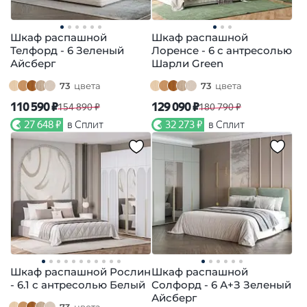
Шкаф распашной
Шкаф распашной
Телфорд - 6 Зеленый
Лоренсе - 6 с антресолью
Айсберг
Шарли Green
73
цвета
73
цвета
110 590 ₽
129 090 ₽
154 890 ₽
180 790 ₽
27 648 ₽
в Сплит
32 273 ₽
в Сплит
Шкаф распашной Рослин
Шкаф распашной
- 6.1 с антресолью Белый
Солфорд - 6 А+З Зеленый
Айсберг
73
цвета