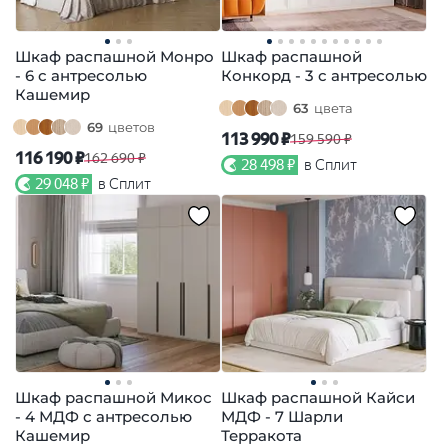
Шкаф распашной Монро
Шкаф распашной
- 6 с антресолью
Конкорд - 3 с антресолью
Кашемир
63
цвета
69
цветов
113 990 ₽
159 590 ₽
116 190 ₽
162 690 ₽
28 498 ₽
в Сплит
29 048 ₽
в Сплит
Шкаф распашной Микос
Шкаф распашной Кайси
- 4 МДФ с антресолью
МДФ - 7 Шарли
Кашемир
Терракота