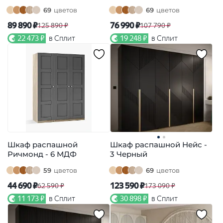
69
цветов
69
цветов
89 890 ₽
76 990 ₽
125 890 ₽
107 790 ₽
22 473 ₽
в Сплит
19 248 ₽
в Сплит
Шкаф распашной
Шкаф распашной Нейс -
Ричмонд - 6 МДФ
3 Черный
59
цветов
69
цветов
44 690 ₽
123 590 ₽
62 590 ₽
173 090 ₽
11 173 ₽
в Сплит
30 898 ₽
в Сплит