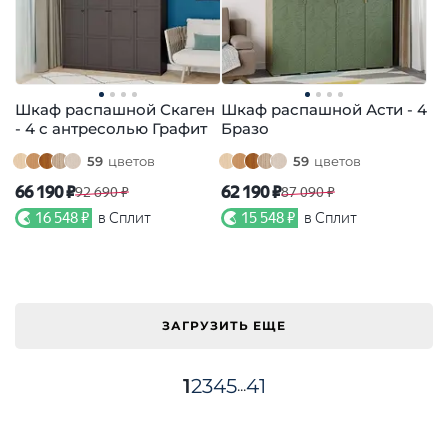
Шкаф распашной Скаген
Шкаф распашной Асти - 4
- 4 с антресолью Графит
Бразо
59
цветов
59
цветов
66 190 ₽
62 190 ₽
92 690 ₽
87 090 ₽
16 548 ₽
в Сплит
15 548 ₽
в Сплит
ЗАГРУЗИТЬ ЕЩЕ
1
2
3
4
5
41
...