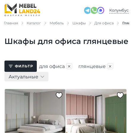
Колумбус
Главная
Каталог
Мебель
Шкафы
Для офиса
Глян
Шкафы для офиса глянцевые
×
×
для офиса
глянцевые
ФИЛЬТР
Актуальные