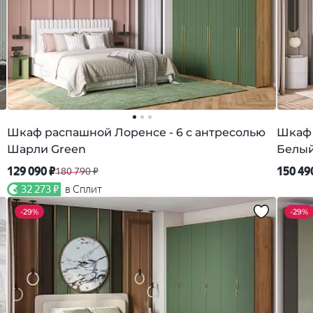
Шкаф распашной Лоренсе - 6 с антресолью
Шкаф 
Шарли Green
Белы
129 090 ₽
150 49
180 790 ₽
32 273 ₽
в Сплит
-
29%
-
29%