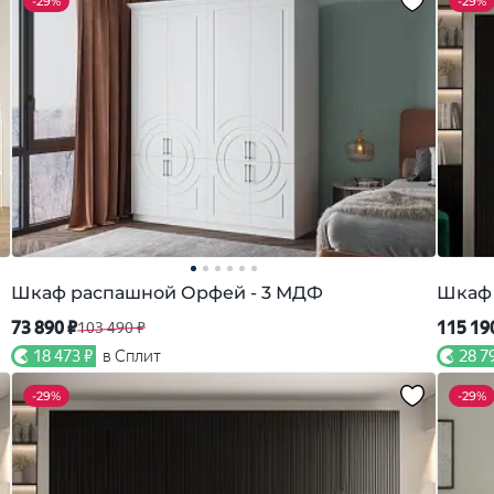
-
29%
-
29%
Шкаф распашной Орфей - 3 МДФ
Шкаф 
73 890 ₽
115 19
103 490 ₽
18 473 ₽
в Сплит
28 7
-
29%
-
29%