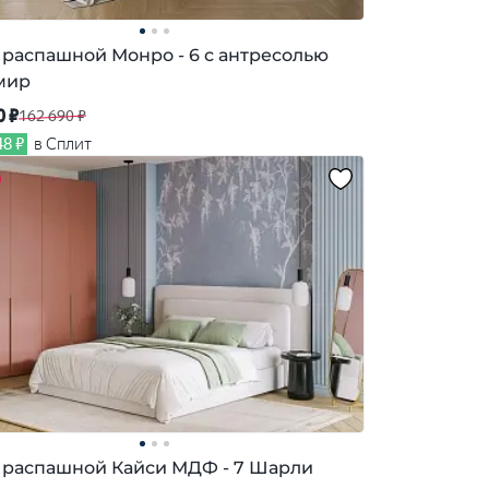
распашной Монро - 6 с антресолью
мир
0 ₽
162 690 ₽
48 ₽
в Сплит
распашной Кайси МДФ - 7 Шарли