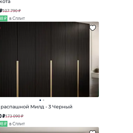
кота
 ₽
107 790 ₽
48 ₽
в Сплит
распашной Милд - 3 Черный
0 ₽
173 090 ₽
98 ₽
в Сплит