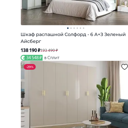
Шкаф распашной Солфорд - 6 А+З Зеленый
Айсберг
138 190 ₽
193 490 ₽
34 548 ₽
в Сплит
-
29%