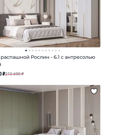
распашной Рослин - 6.1 с антресолью
й
0 ₽
210 690 ₽