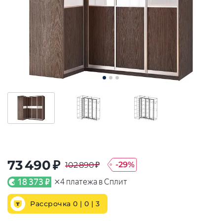
73 490 ₽
-
29
%
102 890 ₽
×
18 373 ₽
4
платежа в Сплит
Рассрочка 0 | 0 |
3