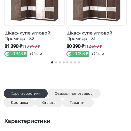
Шкаф-купе угловой
Шкаф-купе угловой
Премьер - 32
Премьер - 31
П
81 390 ₽
80 390 ₽
7
113 990 ₽
112 590 ₽
20 348 ₽
в Сплит
20 098 ₽
в Сплит
Характеристики
Отзывы (нет отзывов)
Доставка
Оплата
Гарантия
Характеристики