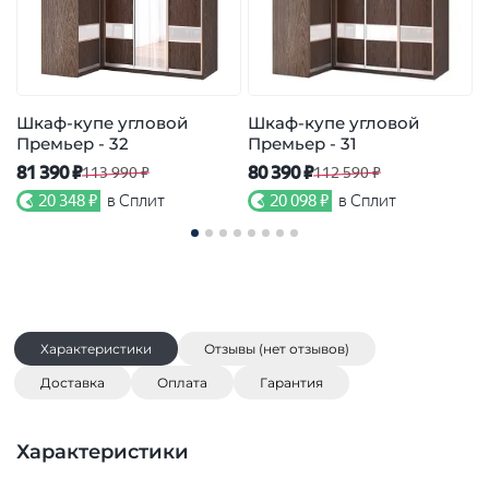
Шкаф-купе угловой
Шкаф-купе угловой
Премьер - 32
Премьер - 31
П
81 390 ₽
80 390 ₽
7
113 990 ₽
112 590 ₽
20 348 ₽
в Сплит
20 098 ₽
в Сплит
Характеристики
Отзывы (нет отзывов)
Доставка
Оплата
Гарантия
Характеристики