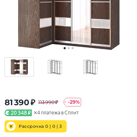
81 390 ₽
-
29
%
113 990 ₽
×
20 348 ₽
4
платежа в Сплит
Рассрочка 0 | 0 |
3