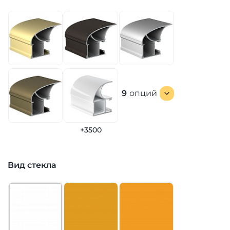
9
опций
+3500
Вид стекла