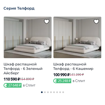
Серия Телфорд
Шкаф распашной
Шкаф распашной
Телфорд - 6 Зеленый
Телфорд - 6 Кашемир
Т
Айсберг
100 990 ₽
9
141 390 ₽
110 590 ₽
154 890 ₽
25 248 ₽
в Сплит
27 648 ₽
в Сплит