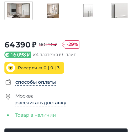
64 390 ₽
-
29
%
90 190 ₽
×
16 098 ₽
4
платежа в Сплит
Рассрочка 0 | 0 |
3
способы оплаты
Москва
рассчитать доставку
Товар в наличии