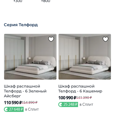
+300
+800
Серия Телфорд
Шкаф распашной
Шкаф распашной
Телфорд - 6 Зеленый
Телфорд - 6 Кашемир
Т
Айсберг
100 990 ₽
9
141 390 ₽
110 590 ₽
154 890 ₽
25 248 ₽
в Сплит
27 648 ₽
в Сплит