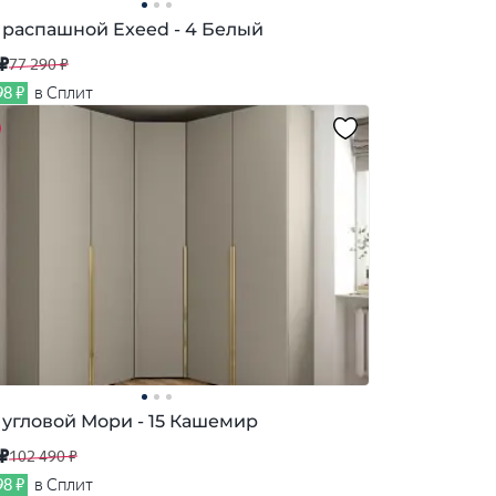
распашной Exeed - 4 Белый
 ₽
77 290 ₽
98 ₽
в Сплит
угловой Мори - 15 Кашемир
 ₽
102 490 ₽
98 ₽
в Сплит