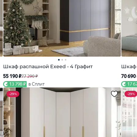
Шкаф распашной Exeed - 4 Графит
Шкаф 
55 190 ₽
70 690
77 290 ₽
13 798 ₽
в Сплит
17 6
-
29%
-
29%