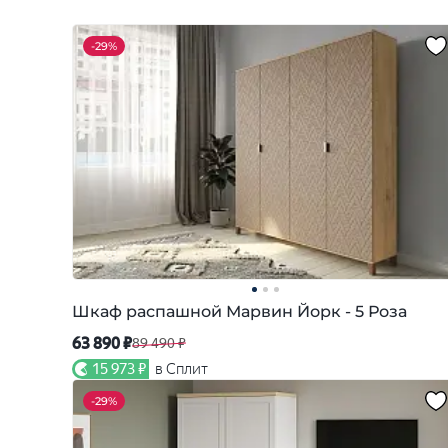
-
29%
Шкаф распашной Марвин Йорк - 5 Роза
63 890 ₽
89 490 ₽
15 973 ₽
в Сплит
-
29%