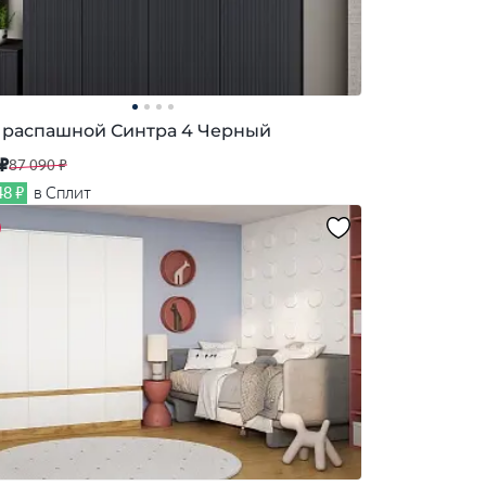
распашной Синтра 4 Черный
 ₽
87 090 ₽
48 ₽
в Сплит