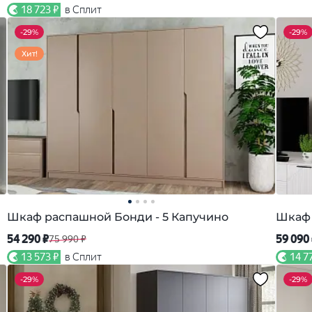
18 723 ₽
в Сплит
-
29%
-
29%
Хит!
Шкаф распашной Бонди - 5 Капучино
Шкаф 
54 290 ₽
59 090
75 990 ₽
13 573 ₽
в Сплит
14 7
-
29%
-
29%