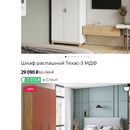
Шкаф распашной Техас-3 МДФ
29 090 ₽
40 790 ₽
7 273 ₽
в Сплит
-
29%