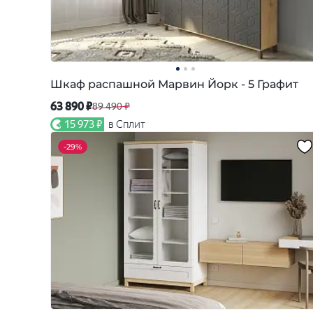
Шкаф распашной Марвин Йорк - 5 Графит
63 890 ₽
89 490 ₽
15 973 ₽
в Сплит
-
29%