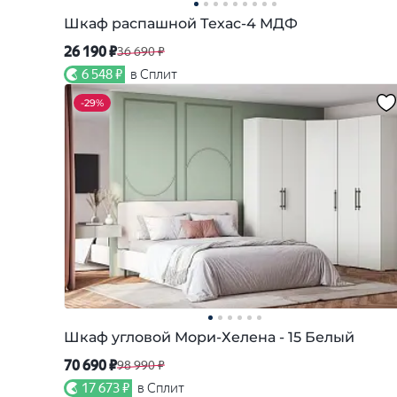
Шкаф распашной Техас-4 МДФ
26 190 ₽
36 690 ₽
6 548 ₽
в Сплит
-
29%
Шкаф угловой Мори-Хелена - 15 Белый
70 690 ₽
98 990 ₽
17 673 ₽
в Сплит