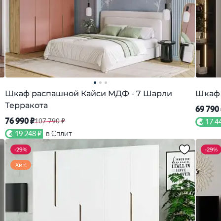
Шкаф распашной Кайси МДФ - 7 Шарли
Шкаф 
Терракота
69 790
76 990 ₽
107 790 ₽
17 4
19 248 ₽
в Сплит
-
29%
-
29%
Хит!