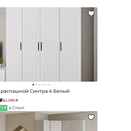
распашной Синтра 4 Белый
 ₽
82 790 ₽
73 ₽
в Сплит