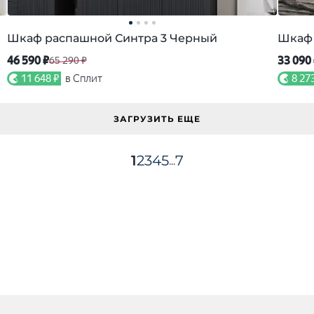
Шкаф распашной Синтра 3 Черный
Шкаф 
46 590 ₽
33 090
65 290 ₽
11 648 ₽
в Сплит
8 27
ЗАГРУЗИТЬ ЕЩЕ
1
2
3
4
5
7
...