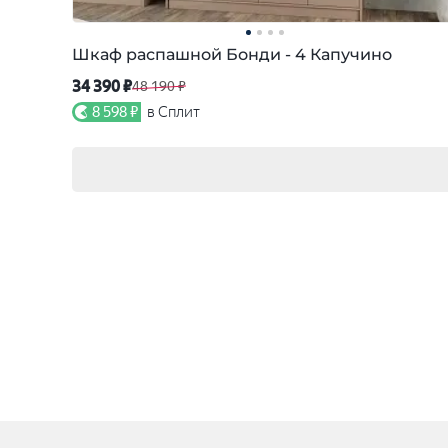
Шкаф распашной Бонди - 4 Капучино
34 390 ₽
48 190 ₽
8 598 ₽
в Сплит