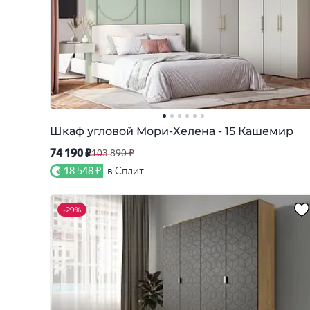
Шкаф угловой Мори-Хелена - 15 Кашемир
74 190 ₽
103 890 ₽
18 548 ₽
в Сплит
-
29%