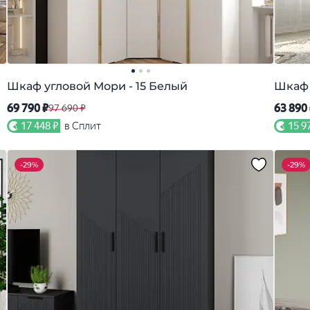
Шкаф угловой Мори - 15 Белый
Шкаф 
69 790 ₽
63 890
97 690 ₽
17 448 ₽
в Сплит
15 9
-
29%
-
29%