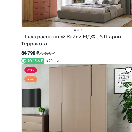
Шкаф распашной Кайси МДФ - 6 Шарли
Терракота
64 790 ₽
90 690 ₽
16 198 ₽
в Сплит
-
29%
Хит!