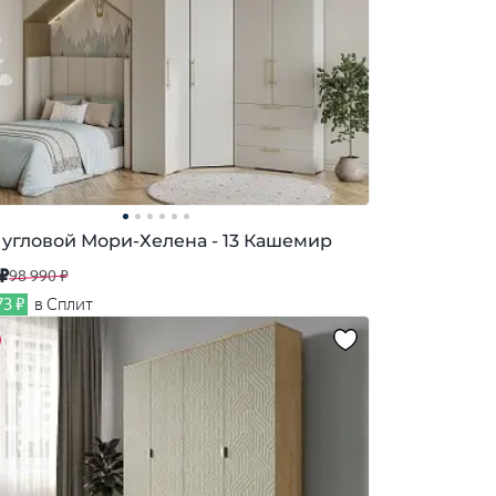
угловой Мори-Хелена - 13 Кашемир
 ₽
98 990 ₽
73 ₽
в Сплит