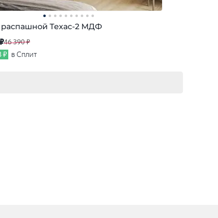
распашной Техас-2 МДФ
 ₽
46 390 ₽
3 ₽
в Сплит