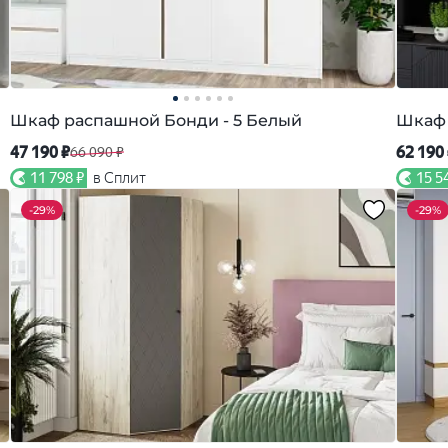
Шкаф распашной Бонди - 5 Белый
Шкаф 
47 190 ₽
62 190
66 090 ₽
11 798 ₽
в Сплит
15 5
-
29%
-
29%