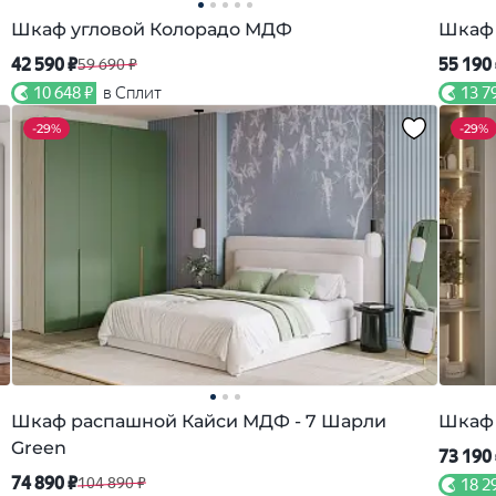
Шкаф угловой Колорадо МДФ
Шкаф 
42 590 ₽
55 190
59 690 ₽
10 648 ₽
в Сплит
13 7
-
29%
-
29%
Шкаф распашной Кайси МДФ - 7 Шарли
Шкаф 
Green
73 190
74 890 ₽
104 890 ₽
18 2