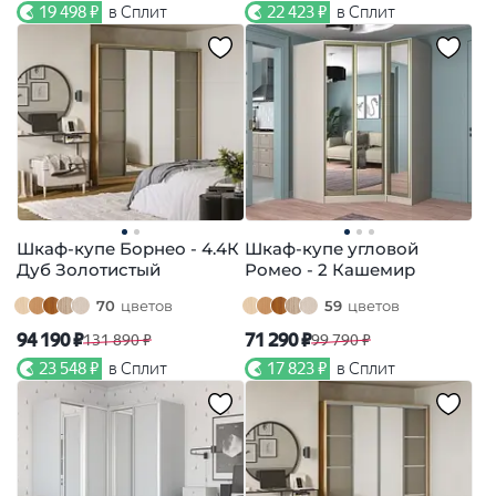
19 498 ₽
в Сплит
22 423 ₽
в Сплит
Шкаф-купе Борнео - 4.4К
Шкаф-купе угловой
Дуб Золотистый
Ромео - 2 Кашемир
70
цветов
59
цветов
94 190 ₽
71 290 ₽
131 890 ₽
99 790 ₽
23 548 ₽
в Сплит
17 823 ₽
в Сплит