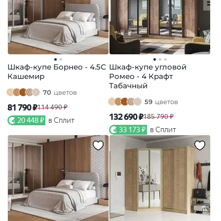
Шкаф-купе Борнео - 4.5С
Шкаф-купе угловой
Кашемир
Ромео - 4 Крафт
Табачный
70
цветов
59
цветов
81 790 ₽
114 490 ₽
132 690 ₽
185 790 ₽
20 448 ₽
в Сплит
33 173 ₽
в Сплит