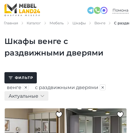
Помона
Главная
Каталог
Мебель
Шкафы
Венге
С раздви
Шкафы венге с
раздвижными дверями
ФИЛЬТР
×
×
венге
с раздвижными дверями
Актуальные