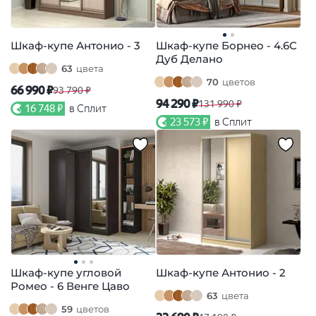
Шкаф-купе Антонио - 3
Шкаф-купе Борнео - 4.6С
Дуб Делано
63
цвета
70
цветов
66 990 ₽
93 790 ₽
94 290 ₽
131 990 ₽
16 748 ₽
в Сплит
23 573 ₽
в Сплит
Шкаф-купе угловой
Шкаф-купе Антонио - 2
Ромео - 6 Венге Цаво
63
цвета
59
цветов