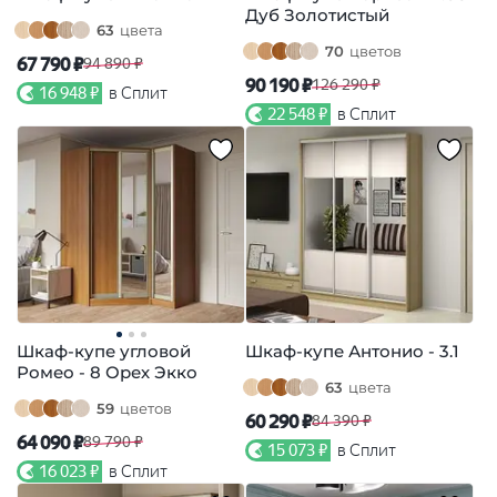
Дуб Золотистый
63
цвета
70
цветов
67 790 ₽
94 890 ₽
90 190 ₽
126 290 ₽
16 948 ₽
в Сплит
22 548 ₽
в Сплит
Шкаф-купе угловой
Шкаф-купе Антонио - 3.1
Ромео - 8 Орех Экко
63
цвета
59
цветов
60 290 ₽
84 390 ₽
64 090 ₽
89 790 ₽
15 073 ₽
в Сплит
16 023 ₽
в Сплит