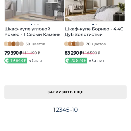
Шкаф-купе угловой
Шкаф-купе Борнео - 4.4С
Ромео - 1 Серый Камень
Дуб Золотистый
59
цветов
70
цветов
79 390 ₽
83 290 ₽
111 190 ₽
116 590 ₽
19 848 ₽
в Сплит
20 823 ₽
в Сплит
ЗАГРУЗИТЬ ЕЩЕ
1
2
3
4
5
10
...