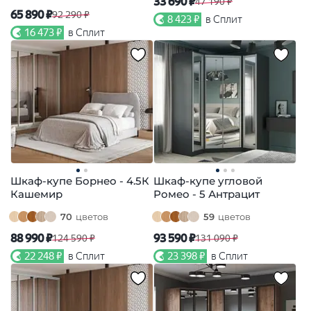
33 690 ₽
47 190 ₽
65 890 ₽
92 290 ₽
8 423 ₽
в Сплит
16 473 ₽
в Сплит
Шкаф-купе Борнео - 4.5К
Шкаф-купе угловой
Кашемир
Ромео - 5 Антрацит
70
цветов
59
цветов
88 990 ₽
93 590 ₽
124 590 ₽
131 090 ₽
22 248 ₽
в Сплит
23 398 ₽
в Сплит