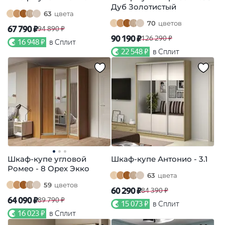
Дуб Золотистый
63
цвета
70
цветов
67 790 ₽
94 890 ₽
90 190 ₽
126 290 ₽
16 948 ₽
в Сплит
22 548 ₽
в Сплит
Шкаф-купе угловой
Шкаф-купе Антонио - 3.1
Ромео - 8 Орех Экко
63
цвета
59
цветов
60 290 ₽
84 390 ₽
64 090 ₽
89 790 ₽
15 073 ₽
в Сплит
16 023 ₽
в Сплит