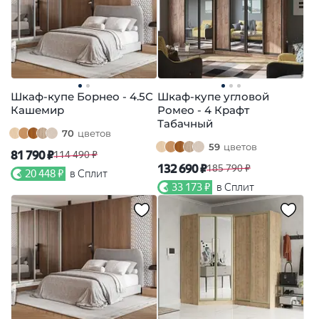
Шкаф-купе Борнео - 4.5С
Шкаф-купе угловой
Кашемир
Ромео - 4 Крафт
Табачный
70
цветов
59
цветов
81 790 ₽
114 490 ₽
132 690 ₽
185 790 ₽
20 448 ₽
в Сплит
33 173 ₽
в Сплит