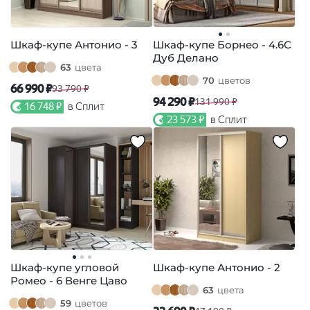
Шкаф-купе Антонио - 3
Шкаф-купе Борнео - 4.6С
Дуб Делано
63
цвета
70
цветов
66 990 ₽
93 790 ₽
94 290 ₽
131 990 ₽
16 748 ₽
в Сплит
23 573 ₽
в Сплит
Шкаф-купе угловой
Шкаф-купе Антонио - 2
Ромео - 6 Венге Цаво
63
цвета
59
цветов