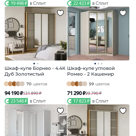
19 498 ₽
в Сплит
22 423 ₽
в Сплит
Шкаф-купе Борнео - 4.4К
Шкаф-купе угловой
Дуб Золотистый
Ромео - 2 Кашемир
70
цветов
59
цветов
94 190 ₽
71 290 ₽
131 890 ₽
99 790 ₽
23 548 ₽
в Сплит
17 823 ₽
в Сплит