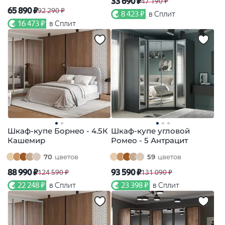
33 690 ₽
47 190 ₽
65 890 ₽
92 290 ₽
8 423 ₽
в Сплит
16 473 ₽
в Сплит
Шкаф-купе Борнео - 4.5К
Шкаф-купе угловой
Кашемир
Ромео - 5 Антрацит
70
цветов
59
цветов
88 990 ₽
93 590 ₽
124 590 ₽
131 090 ₽
22 248 ₽
в Сплит
23 398 ₽
в Сплит