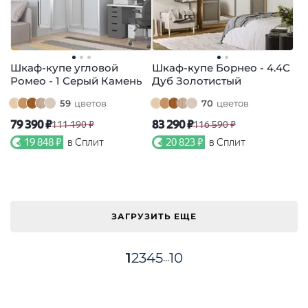
Шкаф-купе угловой
Шкаф-купе Борнео - 4.4С
Ромео - 1 Серый Камень
Дуб Золотистый
59
цветов
70
цветов
79 390 ₽
83 290 ₽
111 190 ₽
116 590 ₽
19 848 ₽
в Сплит
20 823 ₽
в Сплит
ЗАГРУЗИТЬ ЕЩЕ
1
2
3
4
5
10
...