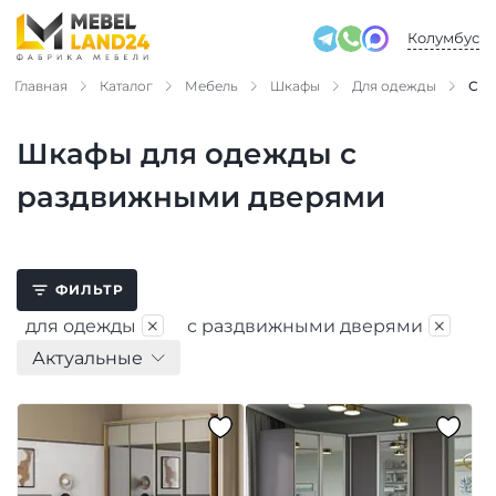
Колумбус
Главная
Каталог
Мебель
Шкафы
Для одежды
С р
Шкафы для одежды с
раздвижными дверями
ФИЛЬТР
×
×
для одежды
с раздвижными дверями
Актуальные