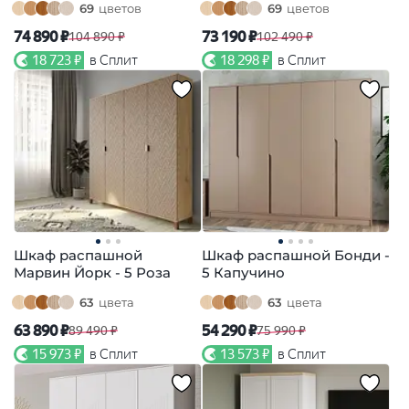
69
цветов
69
цветов
74 890 ₽
73 190 ₽
104 890 ₽
102 490 ₽
18 723 ₽
в Сплит
18 298 ₽
в Сплит
Шкаф распашной
Шкаф распашной Бонди -
Марвин Йорк - 5 Роза
5 Капучино
63
цвета
63
цвета
63 890 ₽
54 290 ₽
89 490 ₽
75 990 ₽
15 973 ₽
в Сплит
13 573 ₽
в Сплит