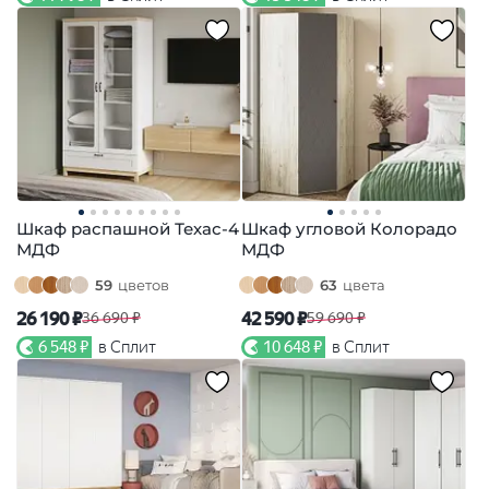
Шкаф распашной Техас-4
Шкаф угловой Колорадо
МДФ
МДФ
59
цветов
63
цвета
26 190 ₽
42 590 ₽
36 690 ₽
59 690 ₽
6 548 ₽
в Сплит
10 648 ₽
в Сплит