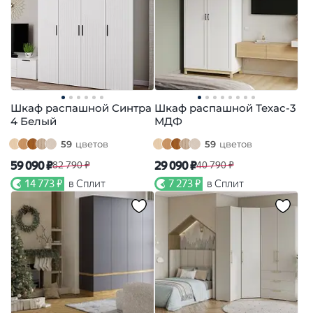
Шкаф распашной Синтра
Шкаф распашной Техас-3
4 Белый
МДФ
59
цветов
59
цветов
59 090 ₽
29 090 ₽
82 790 ₽
40 790 ₽
14 773 ₽
в Сплит
7 273 ₽
в Сплит