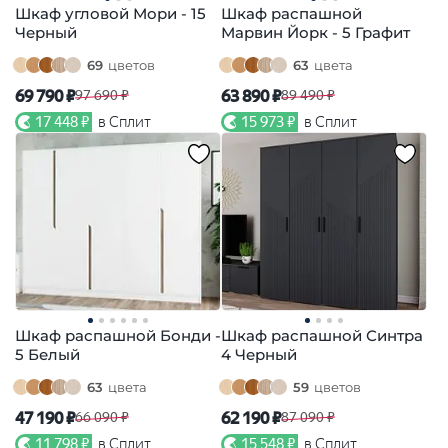
Шкаф угловой Мори - 15
Шкаф распашной
Черный
Марвин Йорк - 5 Графит
69
цветов
63
цвета
69 790 ₽
63 890 ₽
97 690 ₽
89 490 ₽
17 448 ₽
в Сплит
15 973 ₽
в Сплит
Шкаф распашной Бонди -
Шкаф распашной Синтра
5 Белый
4 Черный
63
цвета
59
цветов
47 190 ₽
62 190 ₽
66 090 ₽
87 090 ₽
11 798 ₽
в Сплит
15 548 ₽
в Сплит