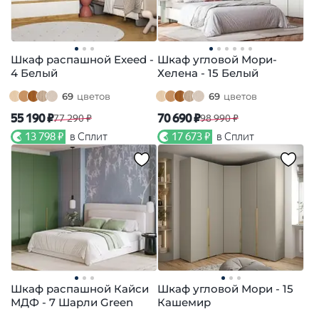
Шкаф распашной Exeed -
Шкаф угловой Мори-
4 Белый
Хелена - 15 Белый
69
цветов
69
цветов
55 190 ₽
70 690 ₽
77 290 ₽
98 990 ₽
13 798 ₽
в Сплит
17 673 ₽
в Сплит
Шкаф распашной Кайси
Шкаф угловой Мори - 15
МДФ - 7 Шарли Green
Кашемир