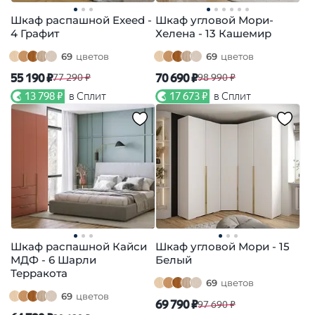
Шкаф распашной Exeed -
Шкаф угловой Мори-
4 Графит
Хелена - 13 Кашемир
69
цветов
69
цветов
55 190 ₽
70 690 ₽
77 290 ₽
98 990 ₽
13 798 ₽
в Сплит
17 673 ₽
в Сплит
Шкаф распашной Кайси
Шкаф угловой Мори - 15
МДФ - 6 Шарли
Белый
Терракота
69
цветов
69
цветов
69 790 ₽
97 690 ₽