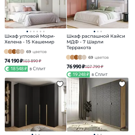
Шкаф угловой Мори-
Шкаф распашной Кайси
Хелена - 15 Кашемир
МДФ - 7 Шарли
Терракота
69
цветов
69
цветов
74 190 ₽
103 890 ₽
76 990 ₽
107 790 ₽
18 548 ₽
в Сплит
19 248 ₽
в Сплит