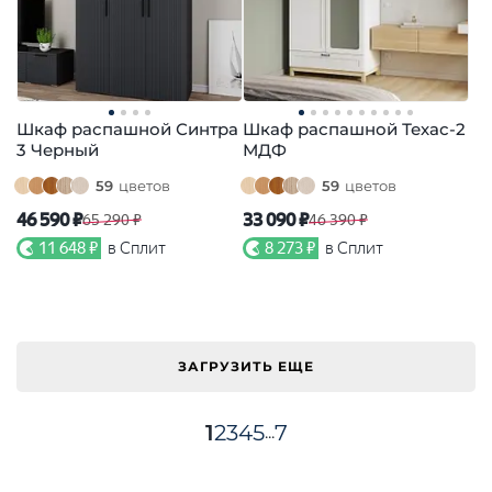
Шкаф распашной Синтра
Шкаф распашной Техас-2
3 Черный
МДФ
59
цветов
59
цветов
46 590 ₽
33 090 ₽
65 290 ₽
46 390 ₽
11 648 ₽
в Сплит
8 273 ₽
в Сплит
ЗАГРУЗИТЬ ЕЩЕ
1
2
3
4
5
7
...