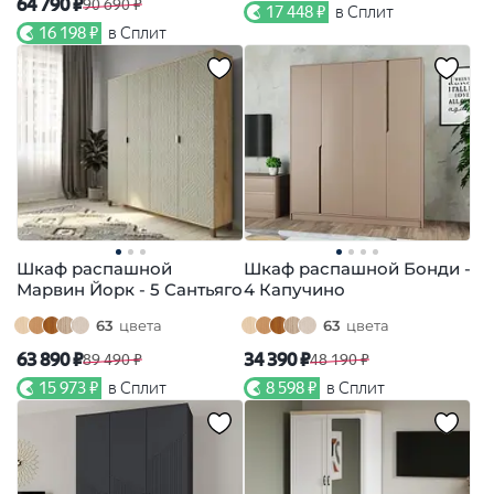
64 790 ₽
90 690 ₽
17 448 ₽
в Сплит
16 198 ₽
в Сплит
Шкаф распашной
Шкаф распашной Бонди -
Марвин Йорк - 5 Сантьяго
4 Капучино
63
цвета
63
цвета
63 890 ₽
34 390 ₽
89 490 ₽
48 190 ₽
15 973 ₽
в Сплит
8 598 ₽
в Сплит