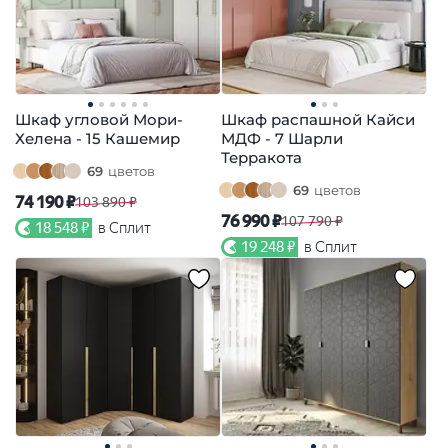
Шкаф угловой Мори-
Шкаф распашной Кайси
Хелена - 15 Кашемир
МДФ - 7 Шарли
Терракота
69
цветов
69
цветов
74 190 ₽
103 890 ₽
76 990 ₽
107 790 ₽
18 548 ₽
в Сплит
19 248 ₽
в Сплит