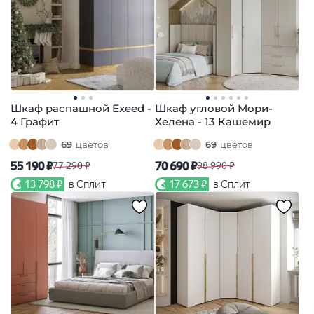
Шкаф распашной Exeed -
Шкаф угловой Мори-
4 Графит
Хелена - 13 Кашемир
69
цветов
69
цветов
55 190 ₽
70 690 ₽
77 290 ₽
98 990 ₽
13 798 ₽
в Сплит
17 673 ₽
в Сплит