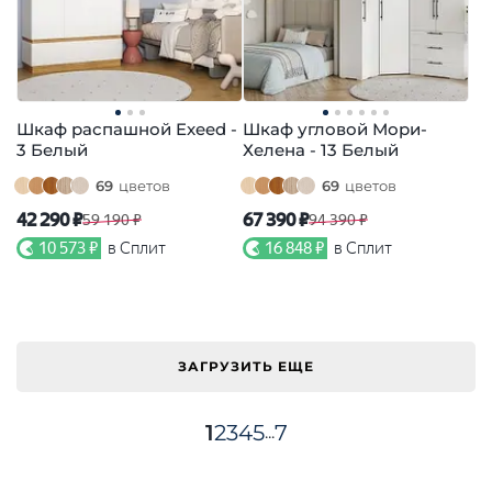
Шкаф распашной Exeed -
Шкаф угловой Мори-
3 Белый
Хелена - 13 Белый
69
цветов
69
цветов
42 290 ₽
67 390 ₽
59 190 ₽
94 390 ₽
10 573 ₽
в Сплит
16 848 ₽
в Сплит
ЗАГРУЗИТЬ ЕЩЕ
1
2
3
4
5
7
...