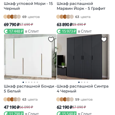
Шкаф угловой Мори - 15
Шкаф распашной
Черный
Марвин Йорк - 5 Графит
69
цветов
63
цвета
69 790 ₽
63 890 ₽
97 690 ₽
89 490 ₽
17 448 ₽
в Сплит
15 973 ₽
в Сплит
Шкаф распашной Бонди -
Шкаф распашной Синтра
5 Белый
4 Черный
63
цвета
59
цветов
47 190 ₽
62 190 ₽
66 090 ₽
87 090 ₽
11 798 ₽
в Сплит
15 548 ₽
в Сплит