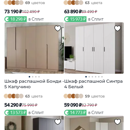
69
цветов
63
цвета
73 190 ₽
63 890 ₽
102 490 ₽
89 490 ₽
18 298 ₽
в Сплит
15 973 ₽
в Сплит
Шкаф распашной Бонди -
Шкаф распашной Синтра
5 Капучино
4 Белый
63
цвета
59
цветов
54 290 ₽
59 090 ₽
75 990 ₽
82 790 ₽
13 573 ₽
в Сплит
14 773 ₽
в Сплит