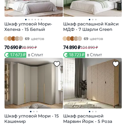
Шкаф угловой Мори-
Шкаф распашной Кайси
Хелена - 15 Белый
МДФ - 7 Шарли Green
69
цветов
69
цветов
70 690 ₽
74 890 ₽
98 990 ₽
104 890 ₽
17 673 ₽
в Сплит
18 723 ₽
в Сплит
Шкаф угловой Мори - 15
Шкаф распашной
Кашемир
Марвин Йорк - 5 Роза