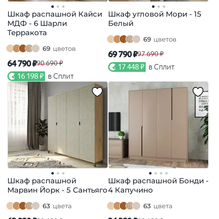
Шкаф распашной Кайси
Шкаф угловой Мори - 15
МДФ - 6 Шарли
Белый
Терракота
69
цветов
69
цветов
69 790 ₽
97 690 ₽
64 790 ₽
90 690 ₽
17 448 ₽
в Сплит
16 198 ₽
в Сплит
Шкаф распашной
Шкаф распашной Бонди -
Марвин Йорк - 5 Сантьяго
4 Капучино
63
цвета
63
цвета