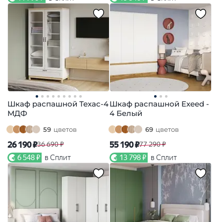
Шкаф распашной Техас-4
Шкаф распашной Exeed -
МДФ
4 Белый
59
цветов
69
цветов
26 190 ₽
55 190 ₽
36 690 ₽
77 290 ₽
6 548 ₽
в Сплит
13 798 ₽
в Сплит