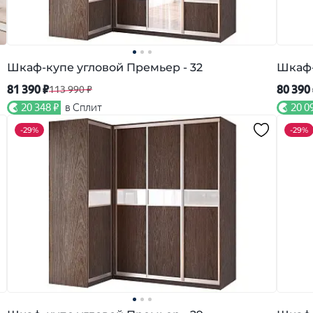
Шкаф-купе угловой Премьер - 32
Шкаф-
81 390 ₽
80 390
113 990 ₽
20 348 ₽
в Сплит
20 0
-
29%
-
29%