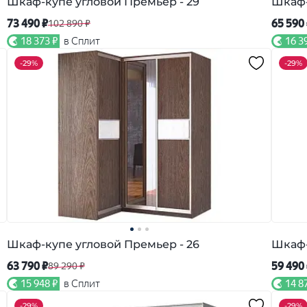
Шкаф-купе угловой Премьер - 29
Шкаф-
73 490 ₽
65 590
102 890 ₽
18 373 ₽
в Сплит
16 3
-
29%
-
29%
Шкаф-купе угловой Премьер - 26
Шкаф-
63 790 ₽
59 490
89 290 ₽
15 948 ₽
в Сплит
14 8
-
29%
-
29%