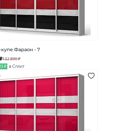
купе Фараон - 7
 ₽
132 890 ₽
23 ₽
в Сплит