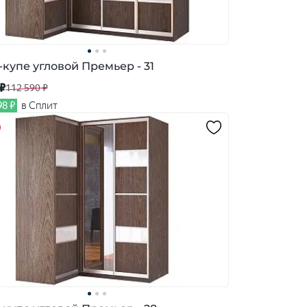
купе угловой Премьер - 31
 ₽
112 590 ₽
98 ₽
в Сплит