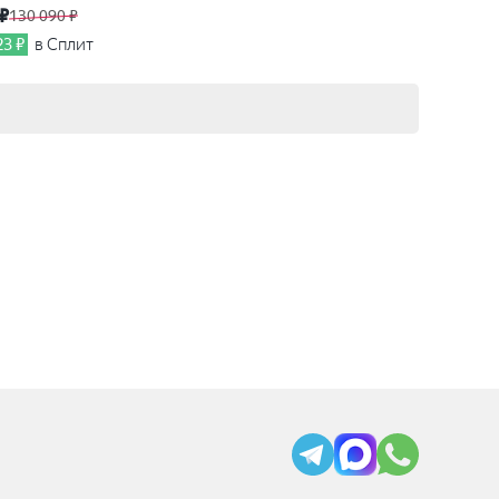
 ₽
130 090 ₽
23 ₽
в Сплит