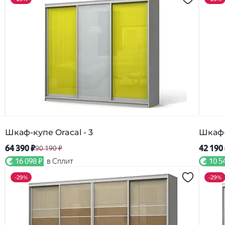
Шкаф-купе Oracal - 3
Шкаф-
64 390 ₽
42 190
90 190 ₽
16 098 ₽
в Сплит
10 5
-
29%
-
29%