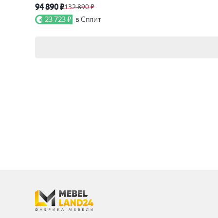
94 890 ₽
132 890 ₽
23 723 ₽
в Сплит