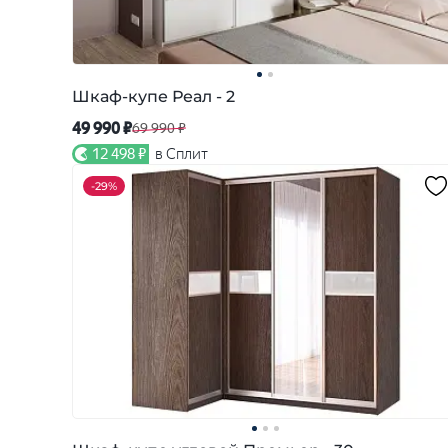
Шкаф-купе Реал - 2
49 990 ₽
69 990 ₽
12 498 ₽
в Сплит
-
29%