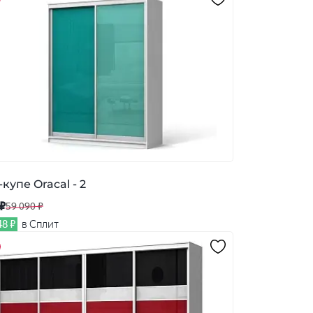
купе Oracal - 2
 ₽
59 090 ₽
48 ₽
в Сплит