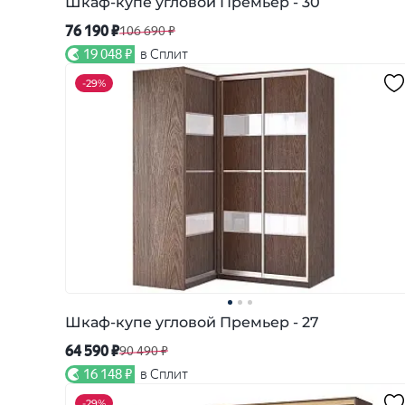
Шкаф-купе угловой Премьер - 30
76 190 ₽
106 690 ₽
19 048 ₽
в Сплит
-
29%
Шкаф-купе угловой Премьер - 27
64 590 ₽
90 490 ₽
16 148 ₽
в Сплит
-
29%