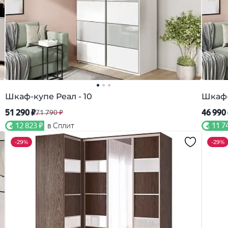
Шкаф-купе Реал - 10
Шкаф-
51 290 ₽
46 990
71 790 ₽
12 823 ₽
в Сплит
11 7
-
29%
-
29%