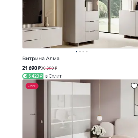
Витрина Алма
21 690 ₽
30 390 ₽
5 423 ₽
в Сплит
-
29%