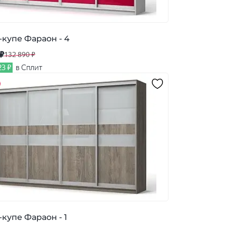
купе Фараон - 4
 ₽
132 890 ₽
23 ₽
в Сплит
купе Фараон - 1