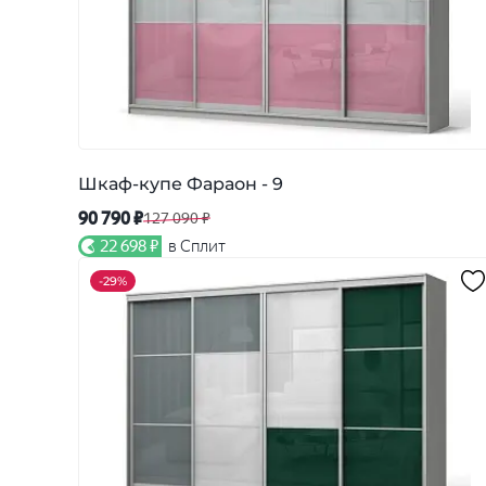
Шкаф-купе Фараон - 9
90 790 ₽
127 090 ₽
22 698 ₽
в Сплит
-
29%