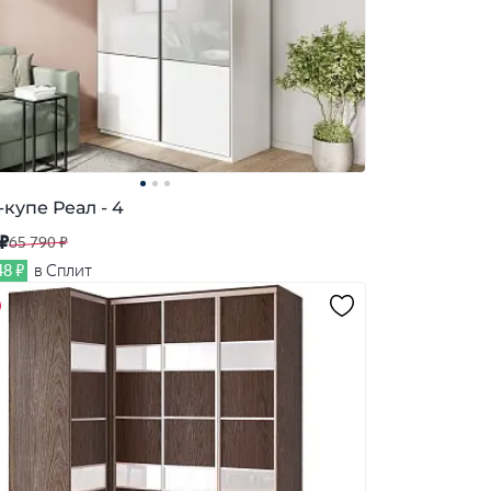
купе Реал - 4
 ₽
65 790 ₽
48 ₽
в Сплит