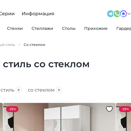
Серии
Информация
Стенки
Стеллажи
Столы
Прихожие
Гарде
ый стиль
Со стеклом
стиль со стеклом
×
×
стиль
со стеклом
-
29%
-
29%