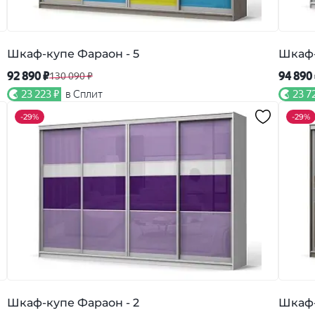
Шкаф-купе Фараон - 5
Шкаф-
92 890 ₽
94 890
130 090 ₽
23 223 ₽
в Сплит
23 7
-
29%
-
29%
Шкаф-купе Фараон - 2
Шкаф-