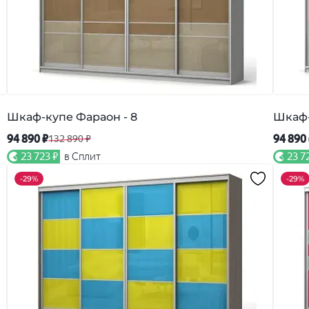
Шкаф-купе Фараон - 8
Шкаф-
94 890 ₽
94 890
132 890 ₽
23 723 ₽
в Сплит
23 7
-
29%
-
29%