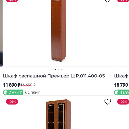
Шкаф распашной Премьер ШР.011.400-05
Шкаф 
11 890 ₽
18 790
16 690 ₽
2 973 ₽
в Сплит
4 69
-
29%
-
29%