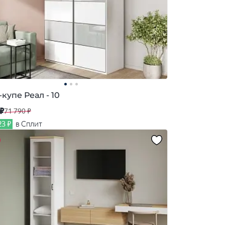
купе Реал - 10
 ₽
71 790 ₽
23 ₽
в Сплит