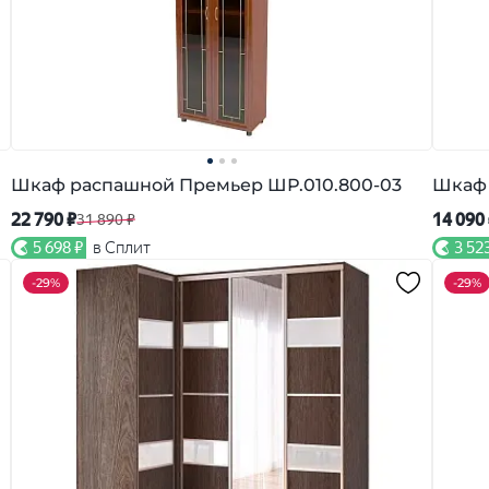
Шкаф распашной Премьер ШР.010.800-03
Шкаф 
22 790 ₽
14 090
31 890 ₽
5 698 ₽
в Сплит
3 52
-
29%
-
29%