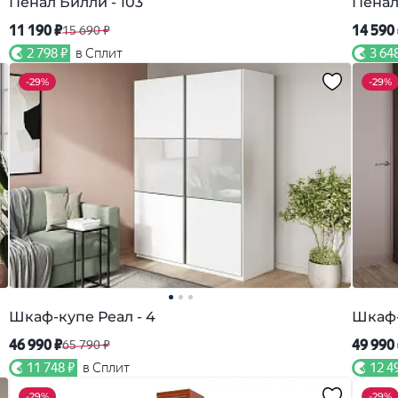
Пенал Билли - 103
Пенал
11 190 ₽
14 590
15 690 ₽
2 798 ₽
в Сплит
3 64
-
29%
-
29%
Шкаф-купе Реал - 4
Шкаф-
46 990 ₽
49 990
65 790 ₽
11 748 ₽
в Сплит
12 4
-
29%
-
29%