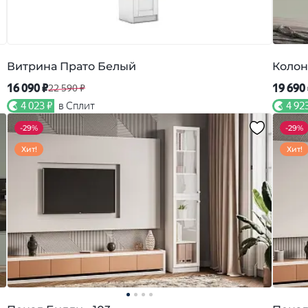
Витрина Прато Белый
Колон
16 090 ₽
19 690
22 590 ₽
4 023 ₽
в Сплит
4 92
-
29%
-
29%
Хит!
Хит!