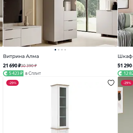
Витрина Алма
Шкаф-
21 690 ₽
51 290
30 390 ₽
5 423 ₽
в Сплит
12 8
-
29%
-
29%