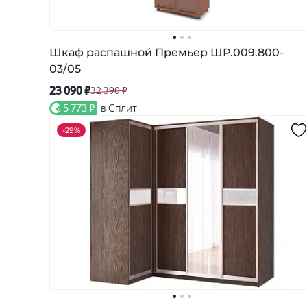
Шкаф распашной Премьер ШР.009.800-
03/05
23 090 ₽
32 390 ₽
5 773 ₽
в Сплит
-
29%