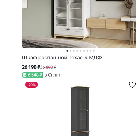
Шкаф распашной Техас-4 МДФ
26 190 ₽
36 690 ₽
6 548 ₽
в Сплит
-
29%