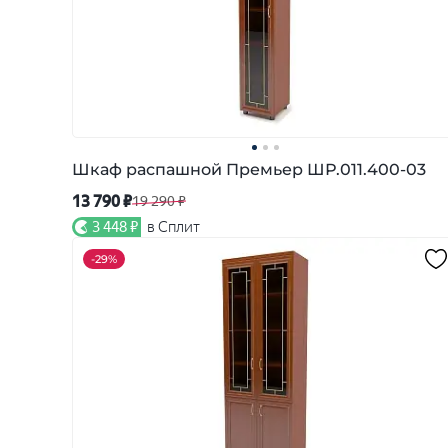
Шкаф распашной Премьер ШР.011.400-03
13 790 ₽
19 290 ₽
3 448 ₽
в Сплит
-
29%