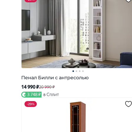
Пенал Билли с антресолью
14 990 ₽
20 990 ₽
3 748 ₽
в Сплит
-
29%