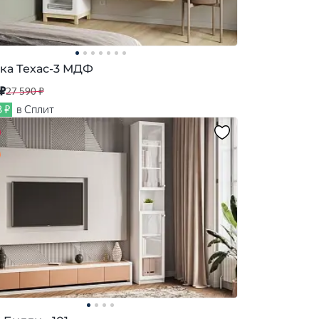
ка Техас-3 МДФ
 ₽
27 590 ₽
3 ₽
в Сплит