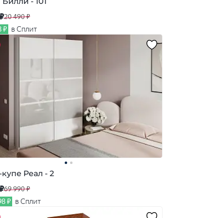
 Билли - 101
 ₽
20 490 ₽
8 ₽
в Сплит
купе Реал - 2
 ₽
69 990 ₽
98 ₽
в Сплит