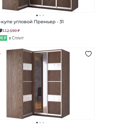
купе угловой Премьер - 31
 ₽
112 590 ₽
98 ₽
в Сплит