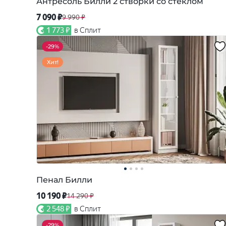
Антресоль Билли 2 створки со стеклом
7 090 ₽
9 990 ₽
1 773 ₽
в Сплит
-
29%
Хит!
Пенал Билли
10 190 ₽
14 290 ₽
2 548 ₽
в Сплит
-
29%