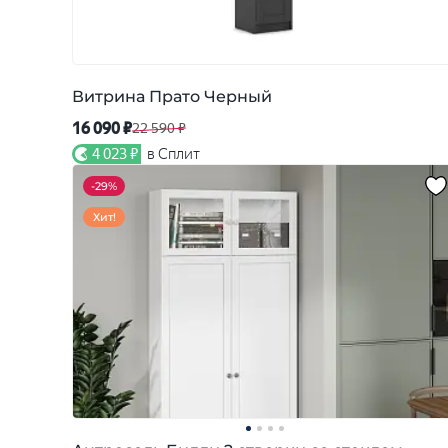
Витрина Прато Черный
16 090 ₽
22 590 ₽
4 023 ₽
в Сплит
-
29%
Хит!