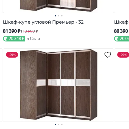
Шкаф-купе угловой Премьер - 32
Шкаф-
81 390 ₽
80 390
113 990 ₽
20 348 ₽
в Сплит
20 0
-
29%
-
29%