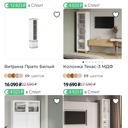
12 823 ₽
в Сплит
4 023 ₽
в Сплит
Витрина Прато Белый
Колонка Техас-3 МДФ
59
цветов
59
цветов
16 090 ₽
19 690 ₽
22 590 ₽
27 590 ₽
4 023 ₽
в Сплит
4 923 ₽
в Сплит