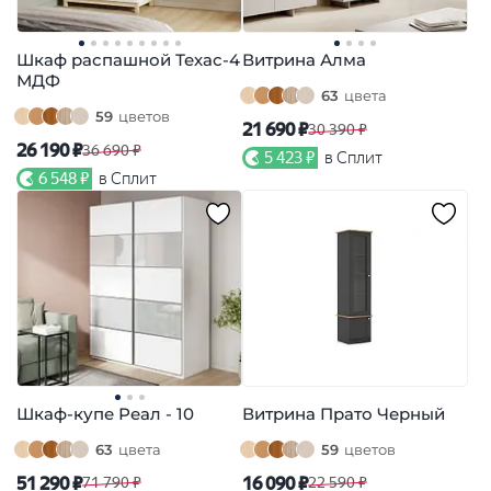
Шкаф распашной Техас-4
Витрина Алма
МДФ
63
цвета
59
цветов
21 690 ₽
30 390 ₽
26 190 ₽
36 690 ₽
5 423 ₽
в Сплит
6 548 ₽
в Сплит
Шкаф-купе Реал - 10
Витрина Прато Черный
63
цвета
59
цветов
51 290 ₽
16 090 ₽
71 790 ₽
22 590 ₽