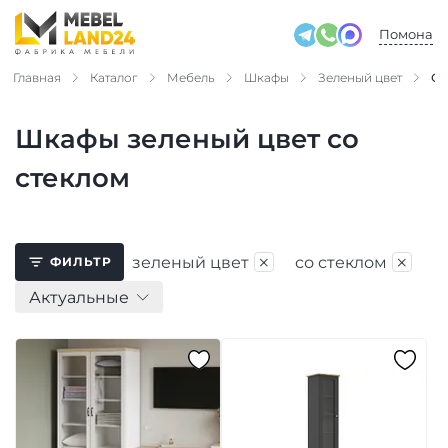
Помона
Главная
Каталог
Мебель
Шкафы
Зеленый цвет
Со
Шкафы зеленый цвет со
стеклом
×
×
зеленый цвет
со стеклом
ФИЛЬТР
Актуальные